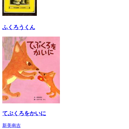
ふくろうくん
てぶくろをかいに
新美南吉