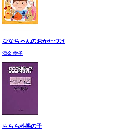
ななちゃんのおかたづけ
津金 愛子
ららら科學の子