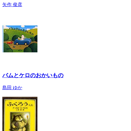
矢作 俊彦
バムとケロのおかいもの
島田 ゆか