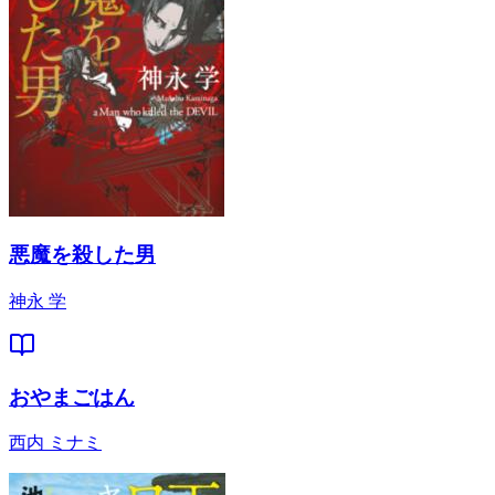
悪魔を殺した男
神永 学
おやまごはん
西内 ミナミ