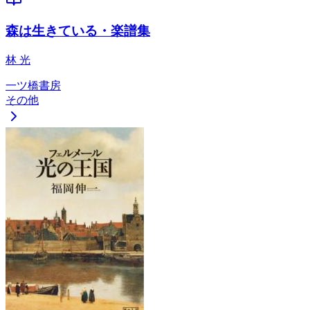
森は生きている・楽譜集
林 光
一ツ橋書房
その他