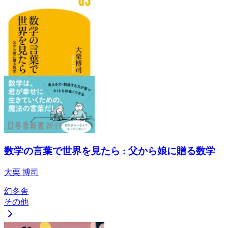
数学の言葉で世界を見たら : 父から娘に贈る数学
大栗 博司
幻冬舎
その他