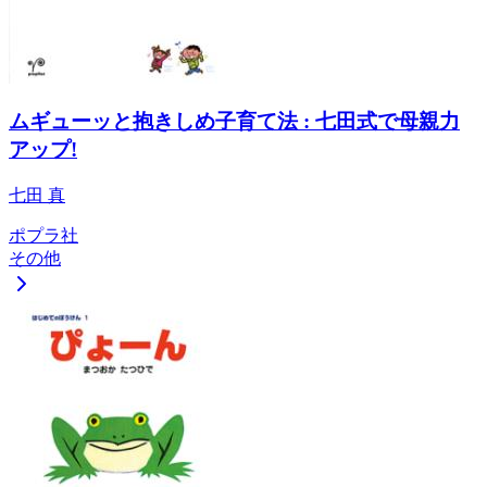
ムギューッと抱きしめ子育て法 : 七田式で母親力
アップ!
七田 真
ポプラ社
その他