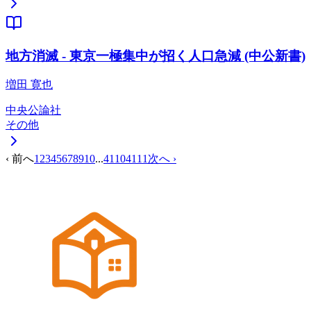
地方消滅 - 東京一極集中が招く人口急減 (中公新書)
増田 寛也
中央公論社
その他
‹ 前へ
1
2
3
4
5
6
7
8
9
10
...
4110
4111
次へ ›