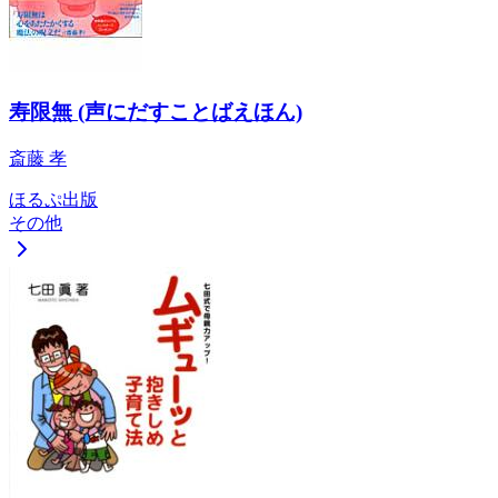
寿限無 (声にだすことばえほん)
斎藤 孝
ほるぷ出版
その他