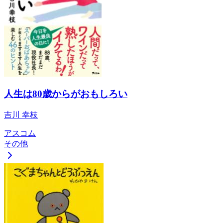
人生は80歳からがおもしろい
吉川 幸枝
アスコム
その他