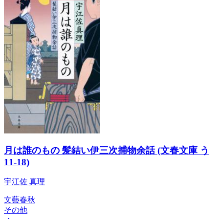
月は誰のもの 髪結い伊三次捕物余話 (文春文庫 う
11-18)
宇江佐 真理
文藝春秋
その他