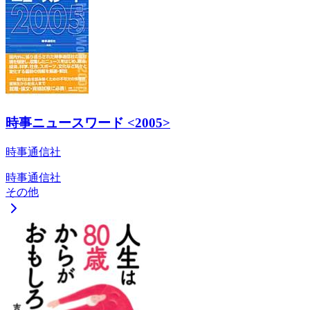
時事ニュースワード <2005>
時事通信社
時事通信社
その他