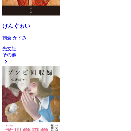
けんぐゎい
朝倉 かすみ
光文社
その他