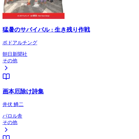
猛暑のサバイバル : 生き残り作戦
ポドアルチング
朝日新聞社
その他
画本厄除け詩集
井伏 鱒二
パロル舎
その他