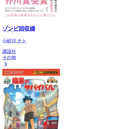
ゾンビ回収婦
小砂川 チト
講談社
その他