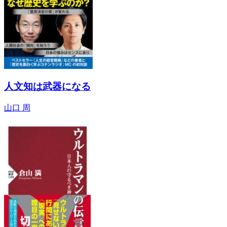
人文知は武器になる
山口 周