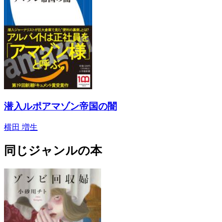
潜入ルポアマゾン帝国の闇
横田 増生
同じジャンルの本