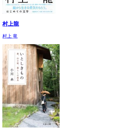
村上龍
村上 竜