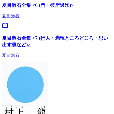
夏目漱石全集 <6 (門・彼岸過迄)>
夏目 漱石
夏目漱石全集 <7 (行人・満韓ところどころ・思い
出す事など)>
夏目 漱石