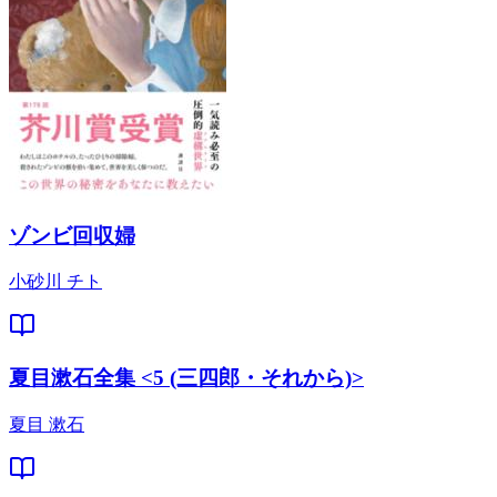
ゾンビ回収婦
小砂川 チト
夏目漱石全集 <5 (三四郎・それから)>
夏目 漱石