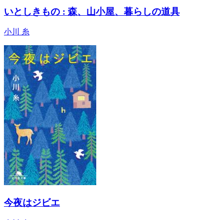
いとしきもの : 森、山小屋、暮らしの道具
小川 糸
今夜はジビエ