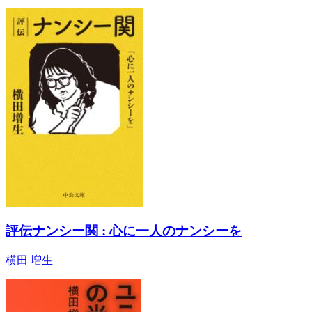
評伝ナンシー関 : 心に一人のナンシーを
横田 増生