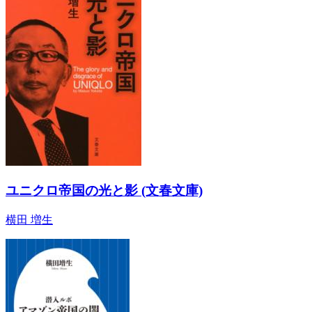
ユニクロ帝国の光と影 (文春文庫)
横田 増生