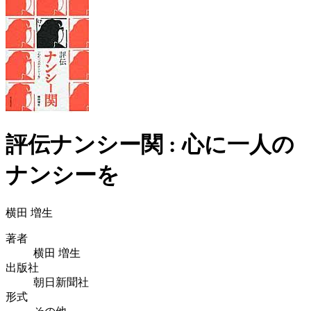
評伝ナンシー関 : 心に一人の
ナンシーを
横田 増生
著者
横田 増生
出版社
朝日新聞社
形式