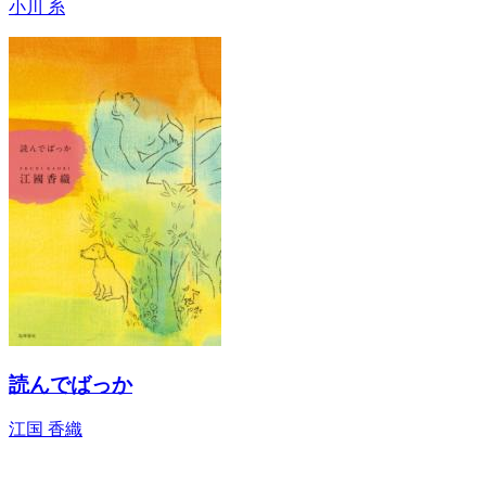
小川 糸
読んでばっか
江国 香織