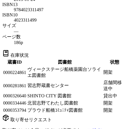
ISBN13
9784023311497
ISBN10
4023311499
サイズ
—
ページ数
186p
在庫状況
蔵書ID
図書館
状態
ヴィークステージ船橋薬園台ソライ
開架
0000224861
エ図書館
店舗間移
習志野蔵書センター
0000281861
送中
0000326640
SHINTO CITY 図書館
貸出中
0000334446
北習志野てわたし図書館
開架
0000353794
プラウド船橋ｺﾐｭﾆﾃｨ図書館
開架
取り寄せリクエスト