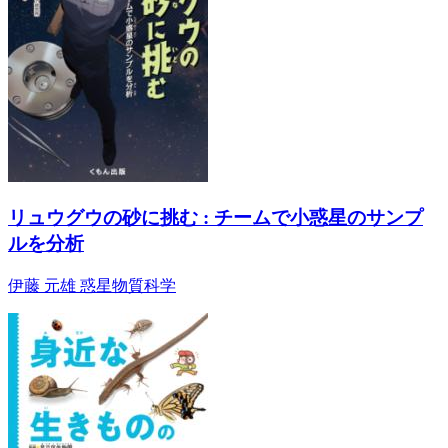
リュウグウの砂に挑む : チームで小惑星のサンプ
ルを分析
伊藤 元雄 惑星物質科学