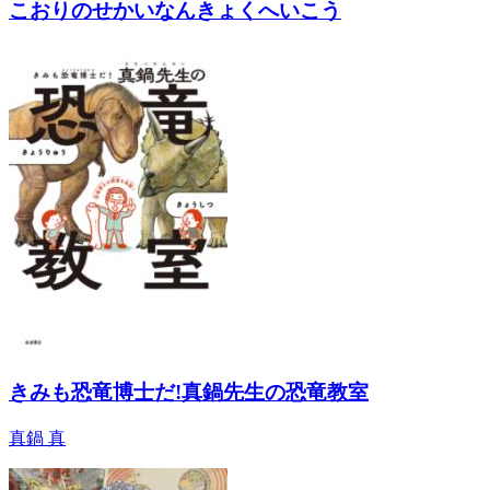
こおりのせかいなんきょくへいこう
きみも恐竜博士だ!真鍋先生の恐竜教室
真鍋 真