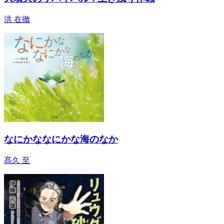
洪 在徹
なにかななにかな海のなか
髙久 至