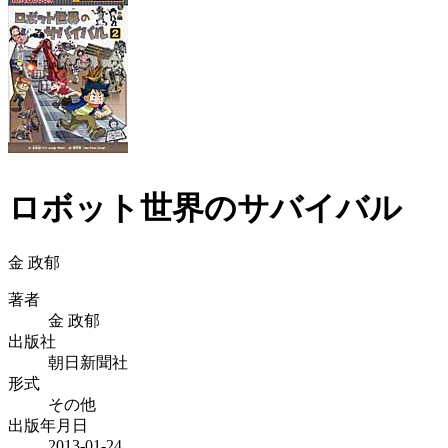
ロボット世界のサバイバル
金 政郁
著者
金 政郁
出版社
朝日新聞社
形式
その他
出版年月日
2013-01-24