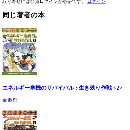
取り寄せには会員ログインが必要です。
ログイン
同じ著者の本
エネルギー危機のサバイバル : 生き残り作戦 <2>
金 政郁