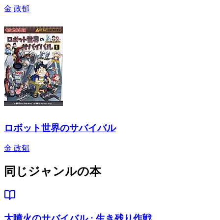
金 政郁
ロボット世界のサバイバル
金 政郁
同じジャンルの本
大噴火のサバイバル : 生き残り作戦