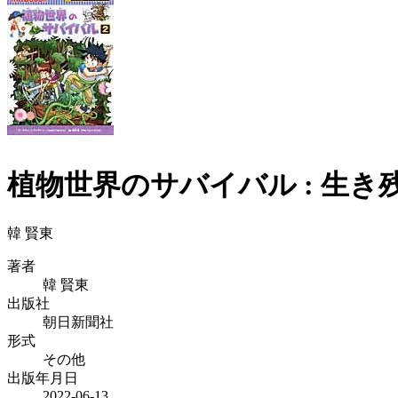
植物世界のサバイバル : 生き残
韓 賢東
著者
韓 賢東
出版社
朝日新聞社
形式
その他
出版年月日
2022-06-13