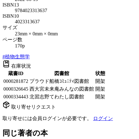
ISBN13
9784023313637
ISBN10
4023313637
サイズ
23mm × 0mm × 0mm
ページ数
170p
#
植物生態学
在庫状況
蔵書ID
図書館
状態
0000281872
プラウド船橋ｺﾐｭﾆﾃｨ図書館
開架
0000326645
西大宮未来庵みんなの図書館
開架
0000334443
北習志野てわたし図書館
開架
取り寄せリクエスト
取り寄せには会員ログインが必要です。
ログイン
同じ著者の本