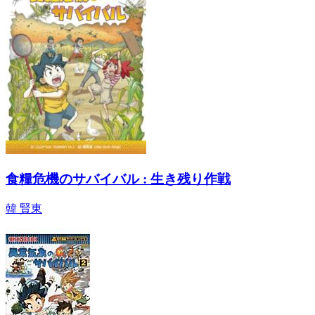
食糧危機のサバイバル : 生き残り作戦
韓 賢東