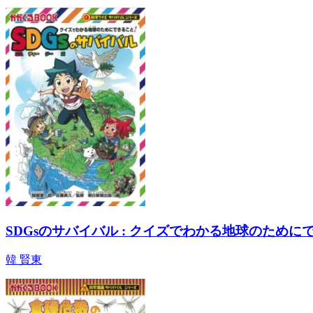
SDGsのサバイバル : クイズでわかる地球のために
韓 賢東