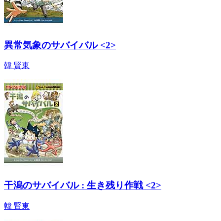
異常気象のサバイバル <2>
韓 賢東
干潟のサバイバル : 生き残り作戦 <2>
韓 賢東