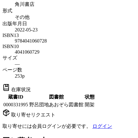
角川書店
形式
その他
出版年月日
2022-05-23
ISBN13
9784041060728
ISBN10
4041060729
サイズ
—
ページ数
253p
在庫状況
蔵書ID
図書館
状態
0000331995
野呂団地あおぞら図書館
開架
取り寄せリクエスト
取り寄せには会員ログインが必要です。
ログイン