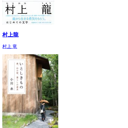
村上龍
村上 竜