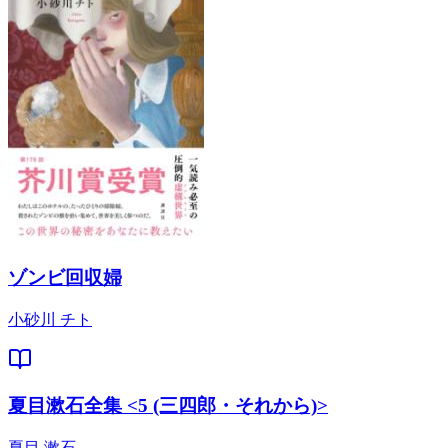
ゾンビ回収婦
小砂川 チト
夏目漱石全集 <5 (三四郎・それから)>
夏目 漱石