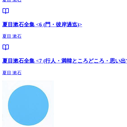
夏目漱石全集 <6 (門・彼岸過迄)>
夏目 漱石
夏目漱石全集 <7 (行人・満韓ところどころ・思い出
夏目 漱石