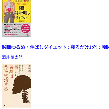
関節ゆるめ・伸ばしダイエット : 寝るだけ1分! :
酒井 慎太郎