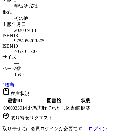
学習研究社
形式
その他
出版年月日
2020-09-18
ISBN13
9784058011805
ISBN10
4058011807
サイズ
—
ページ数
159p
#
腰痛
在庫状況
蔵書ID
図書館
状態
0000333914
北習志野てわたし図書館
開架
取り寄せリクエスト
取り寄せには会員ログインが必要です。
ログイン