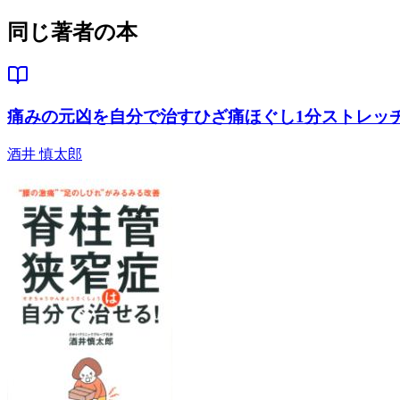
同じ著者の本
痛みの元凶を自分で治すひざ痛ほぐし1分ストレッ
酒井 慎太郎