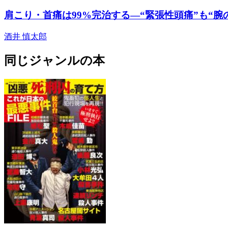
肩こり・首痛は99%完治する―“緊張性頭痛”も“腕
酒井 慎太郎
同じジャンルの本