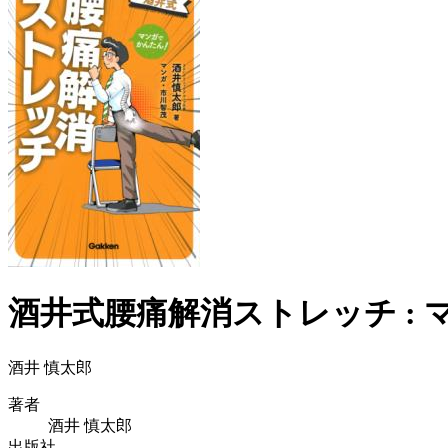
酒井式腰痛解消ストレッチ : 
酒井 慎太郎
著者
酒井 慎太郎
出版社