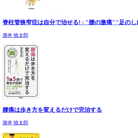
脊柱管狭窄症は自分で治せる! : "腰の激痛""足の
酒井 慎太郎
腰痛は歩き方を変えるだけで完治する
酒井 慎太郎