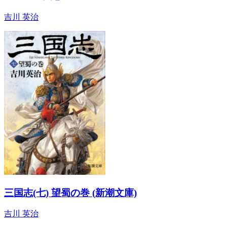
吉川 英治
三国志(七) 望蜀の巻 (新潮文庫)
吉川 英治