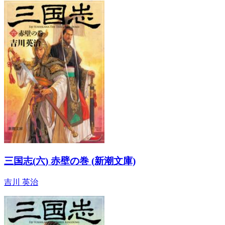
三国志(六) 赤壁の巻 (新潮文庫)
吉川 英治