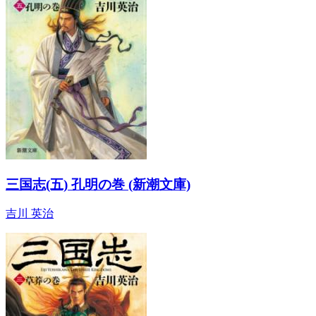
三国志(五) 孔明の巻 (新潮文庫)
吉川 英治