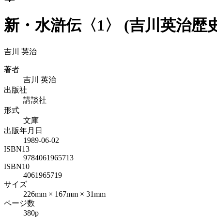
新・水滸伝〈1〉 (吉川英治歴
吉川 英治
著者
吉川 英治
出版社
講談社
形式
文庫
出版年月日
1989-06-02
ISBN13
9784061965713
ISBN10
4061965719
サイズ
226mm × 167mm × 31mm
ページ数
380p