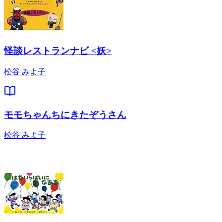
怪談レストランナビ <妖>
松谷 みよ子
モモちゃんちにきたぞうさん
松谷 みよ子