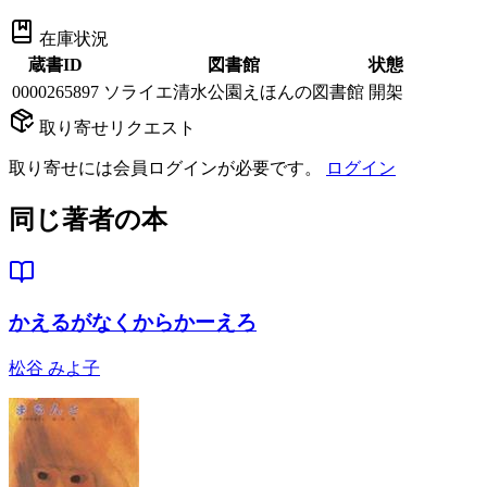
在庫状況
蔵書ID
図書館
状態
0000265897
ソライエ清水公園えほんの図書館
開架
取り寄せリクエスト
取り寄せには会員ログインが必要です。
ログイン
同じ著者の本
かえるがなくからかーえろ
松谷 みよ子