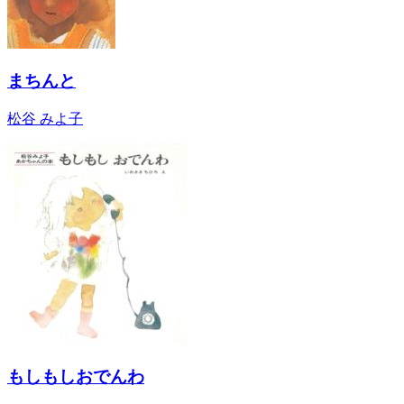
まちんと
松谷 みよ子
もしもしおでんわ