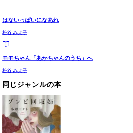
はないっぱいになあれ
松谷 みよ子
モモちゃん「あかちゃんのうち」へ
松谷 みよ子
同じジャンルの本