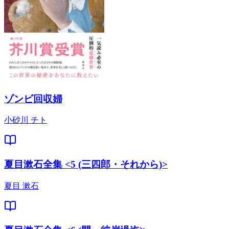
ゾンビ回収婦
小砂川 チト
夏目漱石全集 <5 (三四郎・それから)>
夏目 漱石