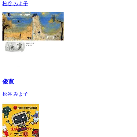
松谷 みよ子
俊寛
松谷 みよ子