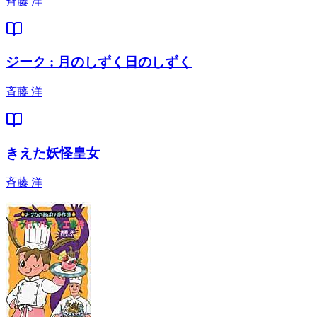
斉藤 洋
ジーク : 月のしずく日のしずく
斉藤 洋
きえた妖怪皇女
斉藤 洋