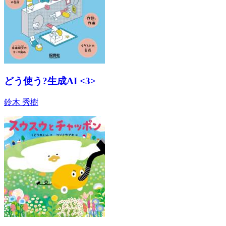
どう使う?生成AI <3>
鈴木 秀樹