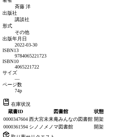
著者
斉藤 洋
出版社
講談社
形式
その他
出版年月日
2022-03-30
ISBN13
9784065221723
ISBN10
4065221722
サイズ
—
ページ数
74p
在庫状況
蔵書ID
図書館
状態
0000347604
西大宮未来庵みんなの図書館
開架
0000361594
シノノメノマ図書館
開架
取り寄せリクエスト