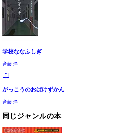
学校ななふしぎ
斉藤 洋
がっこうのおばけずかん
斉藤 洋
同じジャンルの本