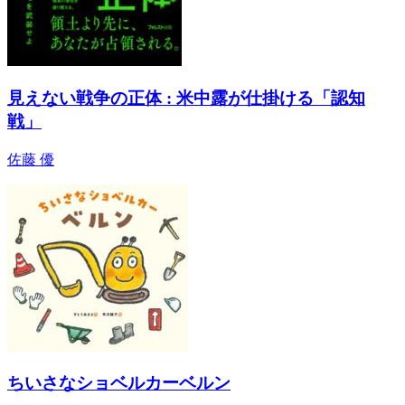
見えない戦争の正体 : 米中露が仕掛ける「認知
戦」
佐藤 優
ちいさなショベルカーベルン