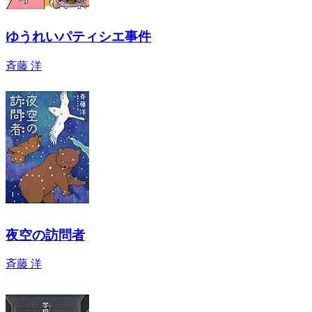
ゆうれいパティシエ事件
斉藤 洋
夜空の訪問者
斉藤 洋