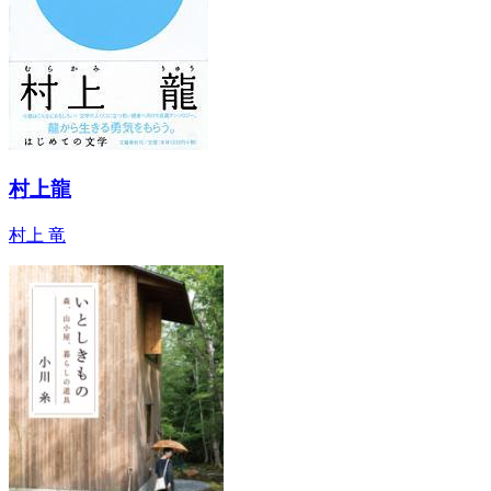
村上龍
村上 竜