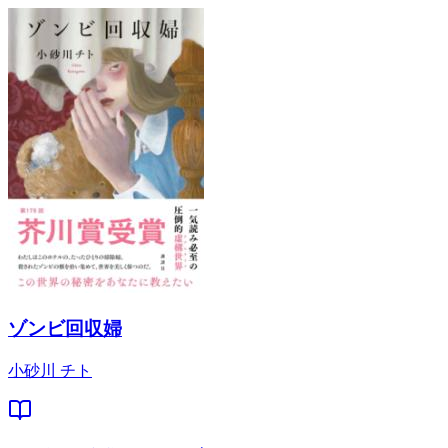
ゾンビ回収婦
小砂川 チト