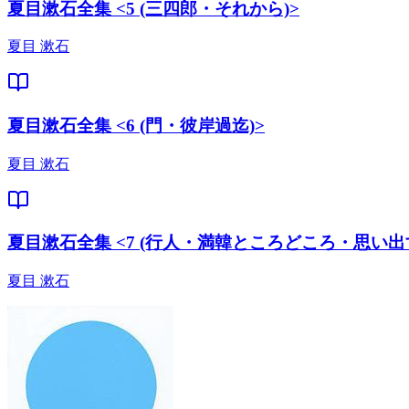
夏目漱石全集 <5 (三四郎・それから)>
夏目 漱石
夏目漱石全集 <6 (門・彼岸過迄)>
夏目 漱石
夏目漱石全集 <7 (行人・満韓ところどころ・思い出
夏目 漱石