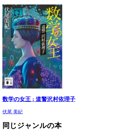
数学の女王 : 道警沢村依理子
伏尾 美紀
同じジャンルの本