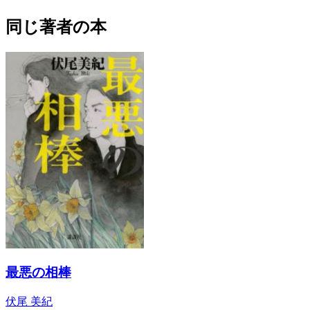
同じ著者の本
最悪の相棒
伏尾 美紀