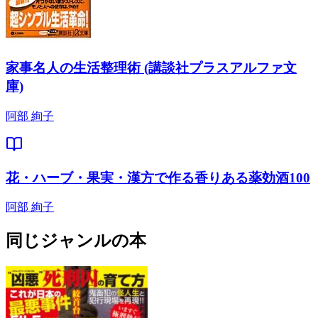
家事名人の生活整理術 (講談社プラスアルファ文
庫)
阿部 絢子
花・ハーブ・果実・漢方で作る香りある薬効酒100
阿部 絢子
同じジャンルの本