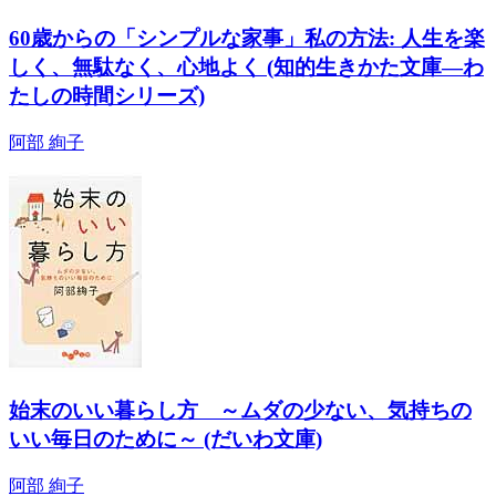
60歳からの「シンプルな家事」私の方法: 人生を楽
しく、無駄なく、心地よく (知的生きかた文庫―わ
たしの時間シリーズ)
阿部 絢子
始末のいい暮らし方 ～ムダの少ない、気持ちの
いい毎日のために～ (だいわ文庫)
阿部 絢子