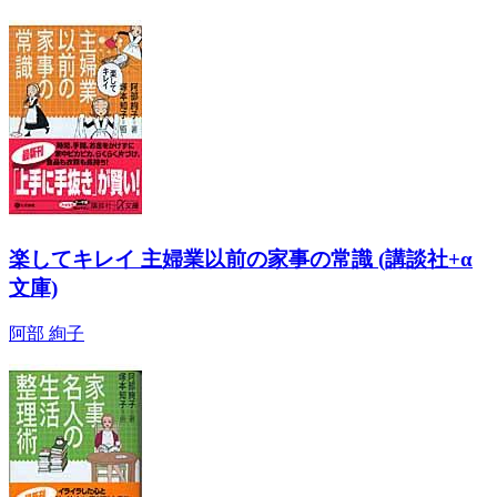
楽してキレイ 主婦業以前の家事の常識 (講談社+α
文庫)
阿部 絢子