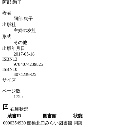
阿部 絢子
著者
阿部 絢子
出版社
主婦の友社
形式
その他
出版年月日
2017-05-18
ISBN13
9784074239825
ISBN10
4074239825
サイズ
—
ページ数
175p
在庫状況
蔵書ID
図書館
状態
0000354930
船橋北口みらい図書館
開架