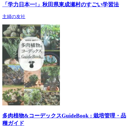
「学力日本一!」秋田県東成瀬村のすごい学習法
主婦の友社
多肉植物&コーデックスGuideBook : 栽培管理・品
種ガイド