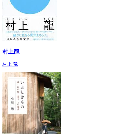
村上龍
村上 竜