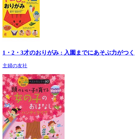
1・2・3才のおりがみ : 入園までにあそぶ力がつく
主婦の友社