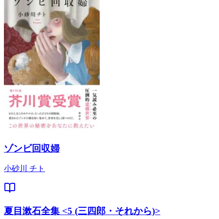
ゾンビ回収婦
小砂川 チト
夏目漱石全集 <5 (三四郎・それから)>