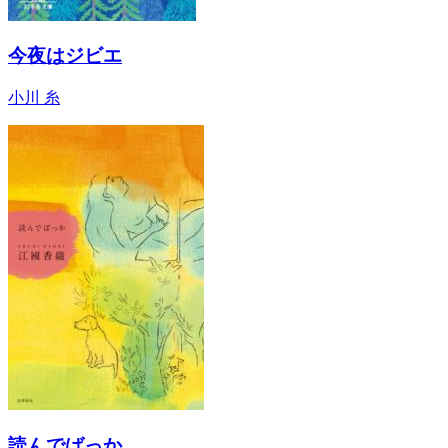
今夜はジビエ
小川 糸
読んでばっか