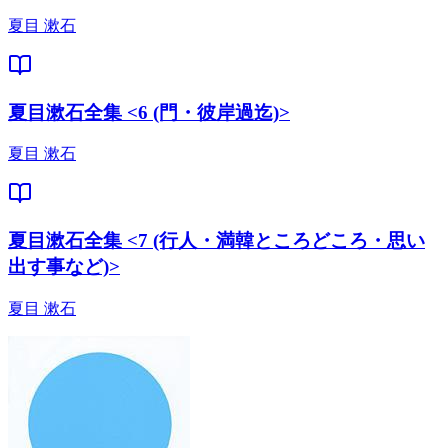
夏目 漱石
夏目漱石全集 <6 (門・彼岸過迄)>
夏目 漱石
夏目漱石全集 <7 (行人・満韓ところどころ・思い
出す事など)>
夏目 漱石