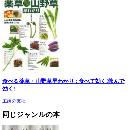
食べる薬草・山野草早わかり : 食べて効く!飲んで
効く!
主婦の友社
同じジャンルの本