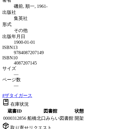
著者
磯前, 順一, 1961-
出版社
集英社
形式
その他
出版年月日
1900-01-01
ISBN13
9784087207149
ISBN10
4087207145
サイズ
—
ページ数
—
#
ザタイガース
在庫状況
蔵書ID
図書館
状態
0000312856
船橋北口みらい図書館
開架
取り寄せリクエスト