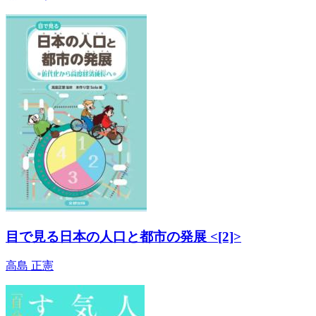
目で見る日本の人口と都市の発展 <[2]>
高島 正憲