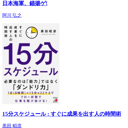
日本海軍、錨揚ゲ!
阿川 弘之
15分スケジュール : すぐに成果を出す人の時間術
黒田 昭彦