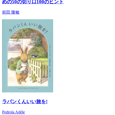
めの50の切り口100のヒント
前田 隆敏
ラパンくんいい旅を!
Pedrola Adèle