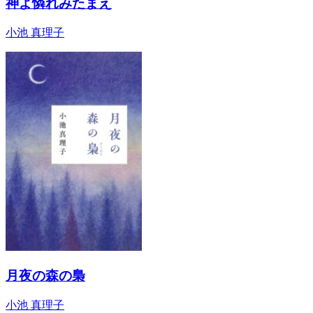
神よ憐れみたまえ
小池 真理子
月夜の森の梟
小池 真理子