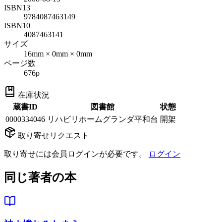
ISBN13
9784087463149
ISBN10
4087463141
サイズ
16mm × 0mm × 0mm
ページ数
676p
在庫状況
蔵書ID
図書館
状態
0000334046
リハビリホームグランダ平和台
開架
取り寄せリクエスト
取り寄せには会員ログインが必要です。
ログイン
同じ著者の本