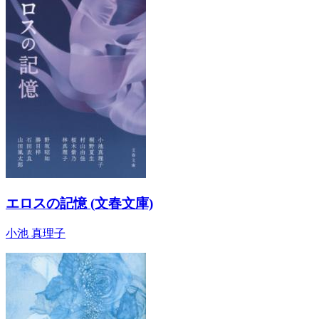
エロスの記憶 (文春文庫)
小池 真理子