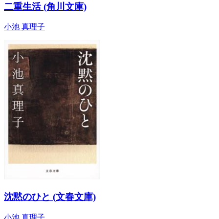
二重生活 (角川文庫)
小池 真理子
沈黙のひと (文春文庫)
小池 真理子