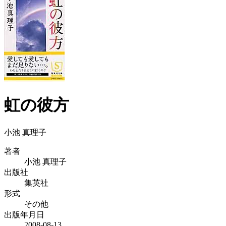
虹の彼方
小池 真理子
著者
小池 真理子
出版社
集英社
形式
その他
出版年月日
2008-08-13