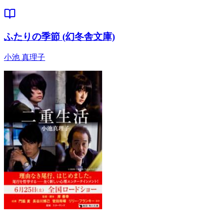
ふたりの季節 (幻冬舎文庫)
小池 真理子