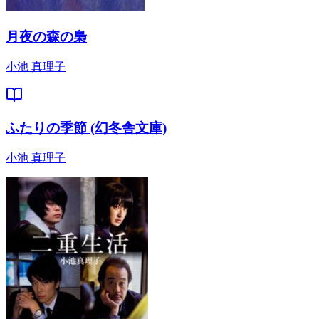
月夜の森の梟
小池 真理子
ふたりの季節 (幻冬舎文庫)
小池 真理子