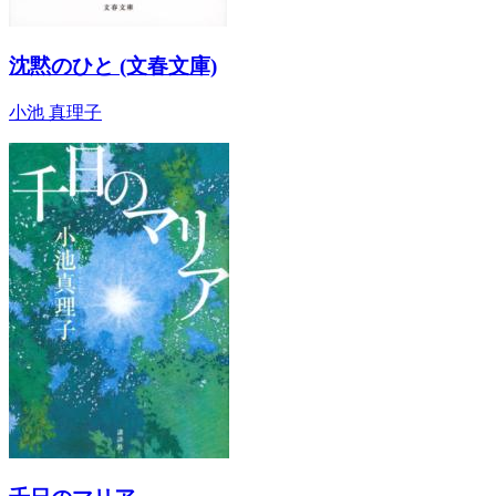
沈黙のひと (文春文庫)
小池 真理子