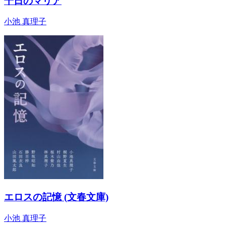
千日のマリア
小池 真理子
エロスの記憶 (文春文庫)
小池 真理子