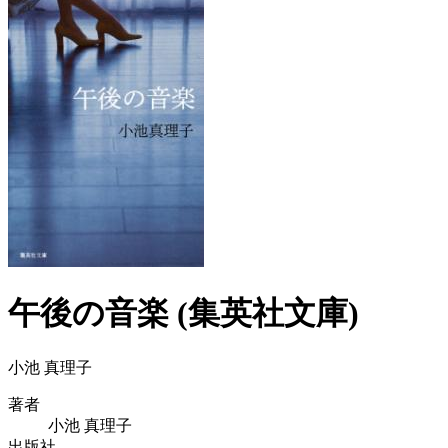
午後の音楽 (集英社文庫)
小池 真理子
著者
小池 真理子
出版社