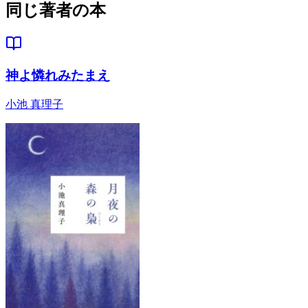
同じ著者の本
神よ憐れみたまえ
小池 真理子