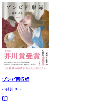
ゾンビ回収婦
小砂川 チト