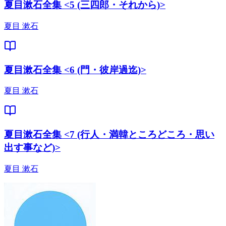
夏目漱石全集 <5 (三四郎・それから)>
夏目 漱石
夏目漱石全集 <6 (門・彼岸過迄)>
夏目 漱石
夏目漱石全集 <7 (行人・満韓ところどころ・思い
出す事など)>
夏目 漱石