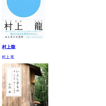
村上龍
村上 竜