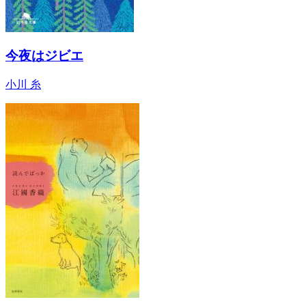
今夜はジビエ
小川 糸