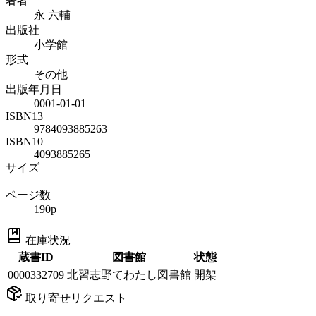
著者
永 六輔
出版社
小学館
形式
その他
出版年月日
0001-01-01
ISBN13
9784093885263
ISBN10
4093885265
サイズ
—
ページ数
190p
在庫状況
蔵書ID
図書館
状態
0000332709
北習志野てわたし図書館
開架
取り寄せリクエスト