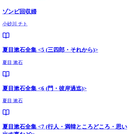
ゾンビ回収婦
小砂川 チト
夏目漱石全集 <5 (三四郎・それから)>
夏目 漱石
夏目漱石全集 <6 (門・彼岸過迄)>
夏目 漱石
夏目漱石全集 <7 (行人・満韓ところどころ・思い