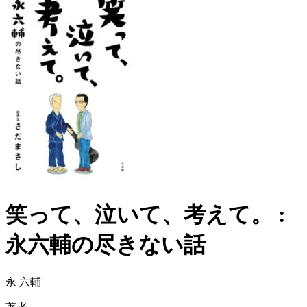
笑って、泣いて、考えて。 :
永六輔の尽きない話
永 六輔