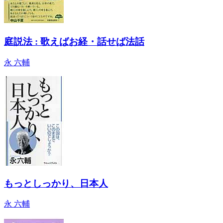
庭説法 : 歌えばお経・話せば法話
永 六輔
もっとしっかり、日本人
永 六輔