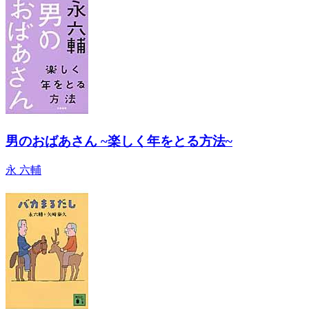
男のおばあさん ~楽しく年をとる方法~
永 六輔