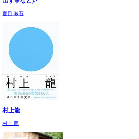
出す事など)>
夏目 漱石
村上龍
村上 竜