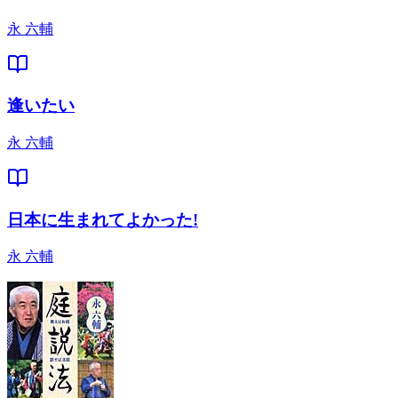
永 六輔
逢いたい
永 六輔
日本に生まれてよかった!
永 六輔