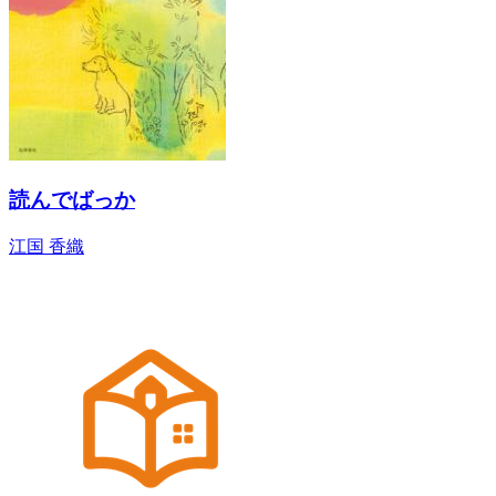
読んでばっか
江国 香織