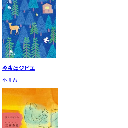
今夜はジビエ
小川 糸