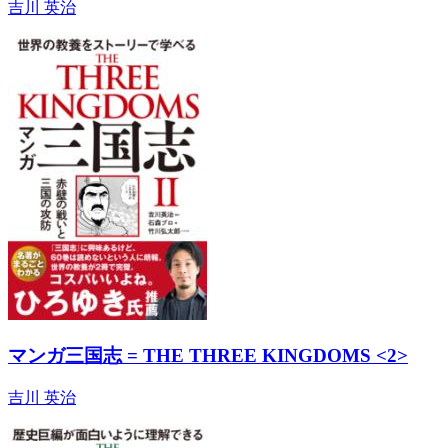
吉川 英治
マンガ三国志 = THE THREE KINGDOMS <2>
吉川 英治