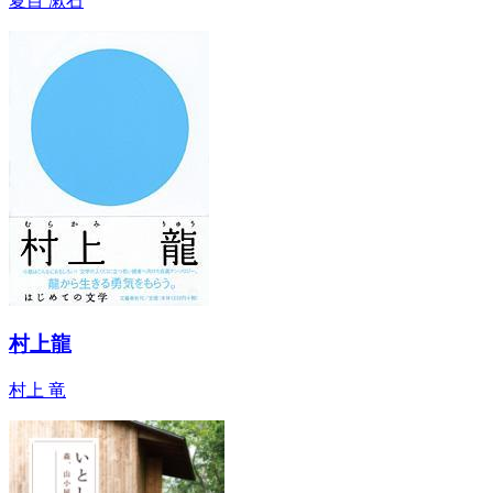
夏目 漱石
村上龍
村上 竜