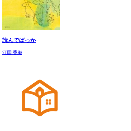
読んでばっか
江国 香織