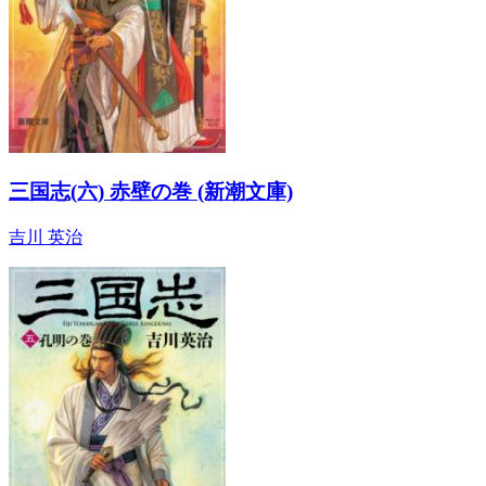
三国志(六) 赤壁の巻 (新潮文庫)
吉川 英治