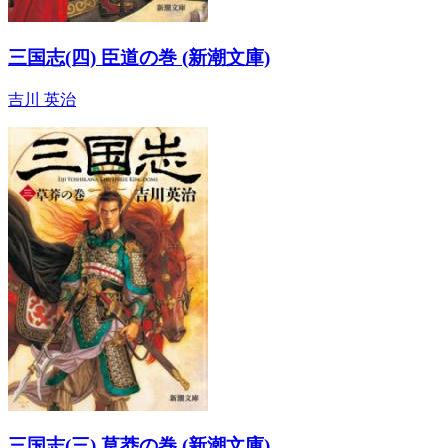
三国志(四) 臣道の巻 (新潮文庫)
吉川 英治
三国志(三) 草莽の巻 (新潮文庫)