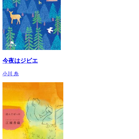
今夜はジビエ
小川 糸