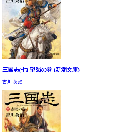
三国志(七) 望蜀の巻 (新潮文庫)
吉川 英治