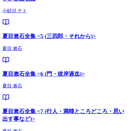
小砂川 チト
夏目漱石全集 <5 (三四郎・それから)>
夏目 漱石
夏目漱石全集 <6 (門・彼岸過迄)>
夏目 漱石
夏目漱石全集 <7 (行人・満韓ところどころ・思い
出す事など)>