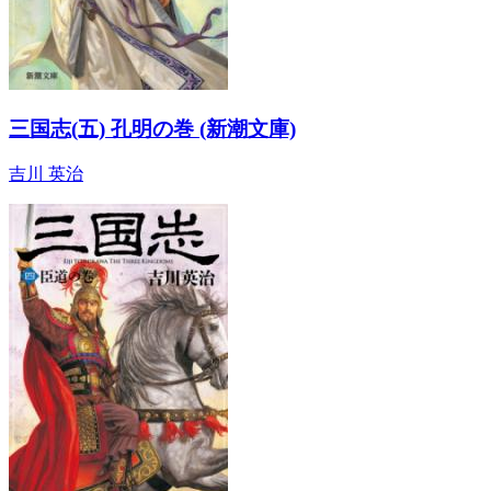
三国志(五) 孔明の巻 (新潮文庫)
吉川 英治