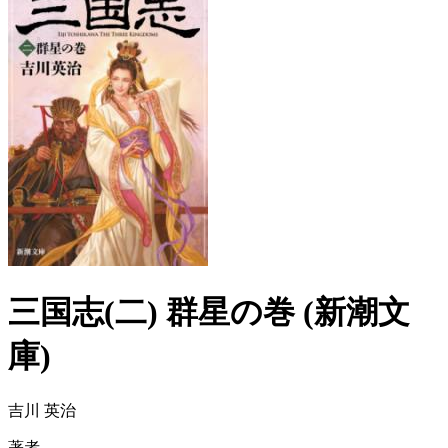
三国志(二) 群星の巻 (新潮文
庫)
吉川 英治
著者