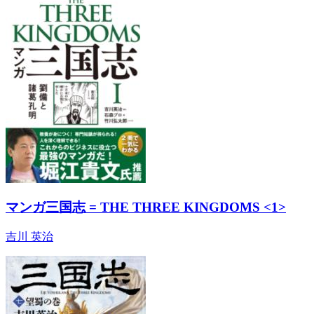
マンガ三国志 = THE THREE KINGDOMS <1>
吉川 英治