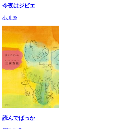
今夜はジビエ
小川 糸
読んでばっか