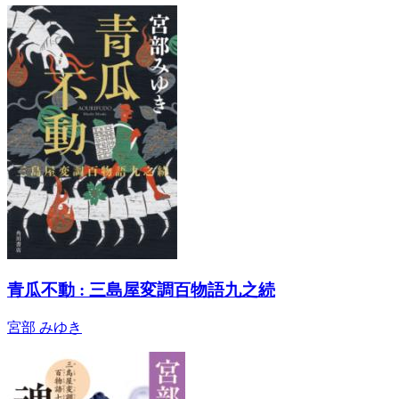
青瓜不動 : 三島屋変調百物語九之続
宮部 みゆき