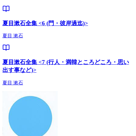
夏目漱石全集 <6 (門・彼岸過迄)>
夏目 漱石
夏目漱石全集 <7 (行人・満韓ところどころ・思い
出す事など)>
夏目 漱石