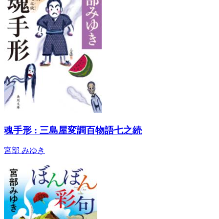
魂手形 : 三島屋変調百物語七之続
宮部 みゆき