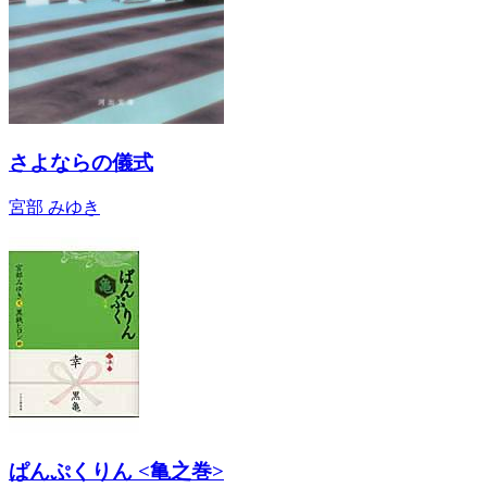
さよならの儀式
宮部 みゆき
ぱんぷくりん <亀之巻>