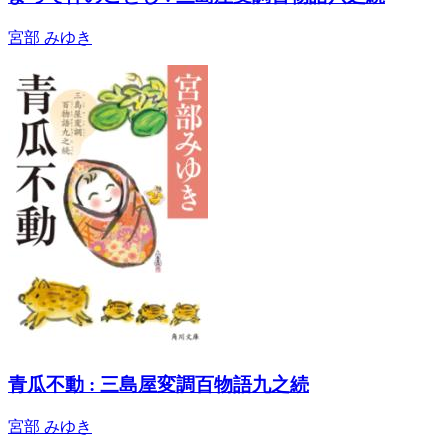
宮部 みゆき
青瓜不動 : 三島屋変調百物語九之続
宮部 みゆき