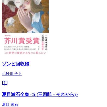
ゾンビ回収婦
小砂川 チト
夏目漱石全集 <5 (三四郎・それから)>
夏目 漱石