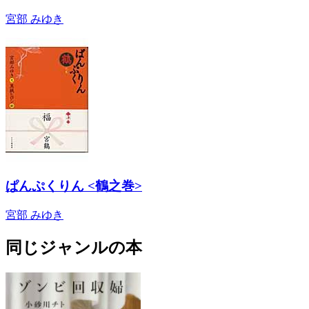
宮部 みゆき
ぱんぷくりん <鶴之巻>
宮部 みゆき
同じジャンルの本