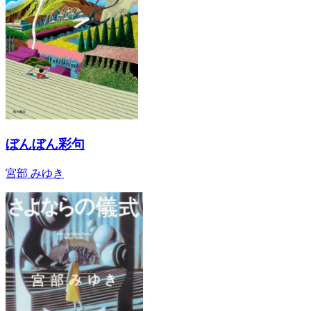
ぼんぼん彩句
宮部 みゆき