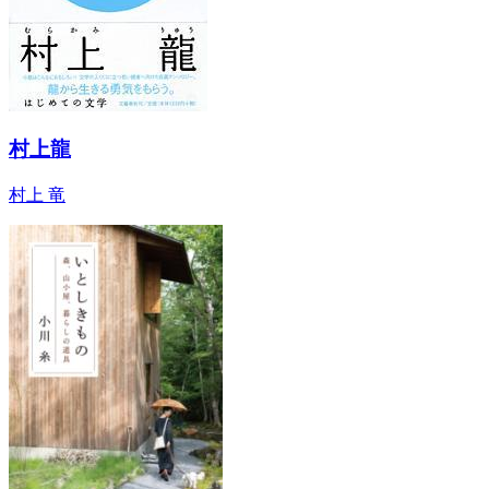
村上龍
村上 竜