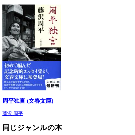
周平独言 (文春文庫)
藤沢 周平
同じジャンルの本