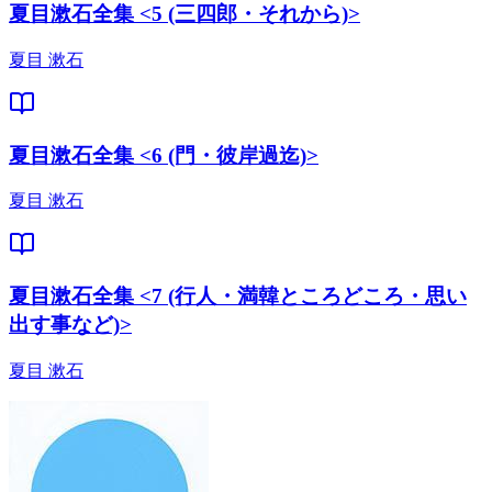
夏目漱石全集 <5 (三四郎・それから)>
夏目 漱石
夏目漱石全集 <6 (門・彼岸過迄)>
夏目 漱石
夏目漱石全集 <7 (行人・満韓ところどころ・思い
出す事など)>
夏目 漱石