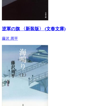
逆軍の旗 〈新装版〉 (文春文庫)
藤沢 周平