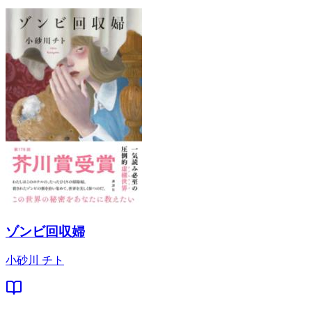
ゾンビ回収婦
小砂川 チト