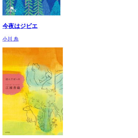
今夜はジビエ
小川 糸