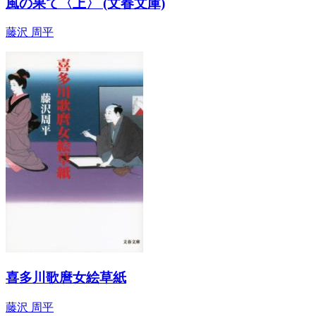
風の果て〈上〉 (文春文庫)
藤沢 周平
喜多川歌麿女絵草紙
藤沢 周平