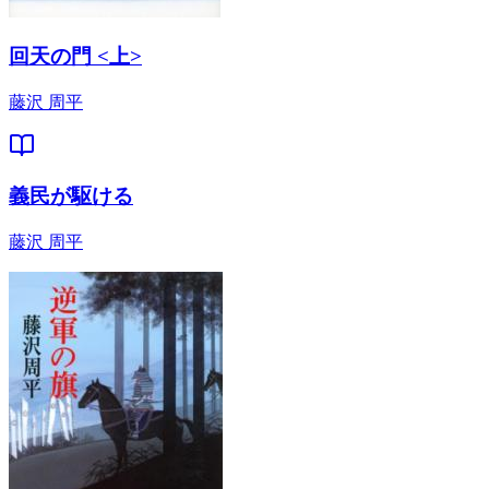
回天の門 <上>
藤沢 周平
義民が駆ける
藤沢 周平