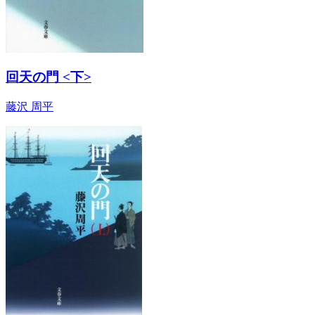
回天の門 <下>
藤沢 周平