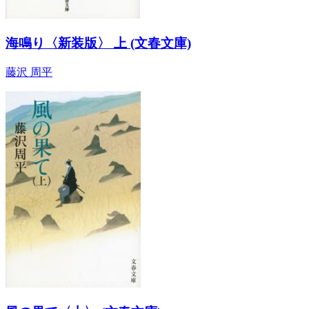
海鳴り〈新装版〉 上 (文春文庫)
藤沢 周平