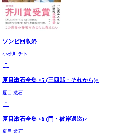
ゾンビ回収婦
小砂川 チト
夏目漱石全集 <5 (三四郎・それから)>
夏目 漱石
夏目漱石全集 <6 (門・彼岸過迄)>
夏目 漱石