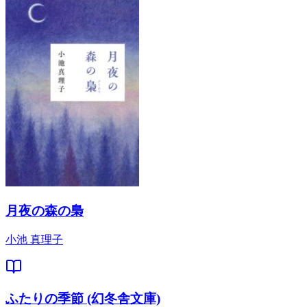
月夜の森の梟
小池 真理子
ふたりの季節 (幻冬舎文庫)