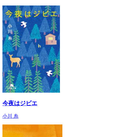
今夜はジビエ
小川 糸