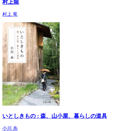
村上龍
村上 竜
いとしきもの : 森、山小屋、暮らしの道具
小川 糸