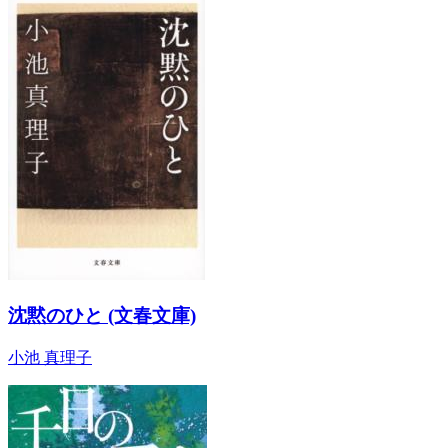
沈黙のひと (文春文庫)
小池 真理子