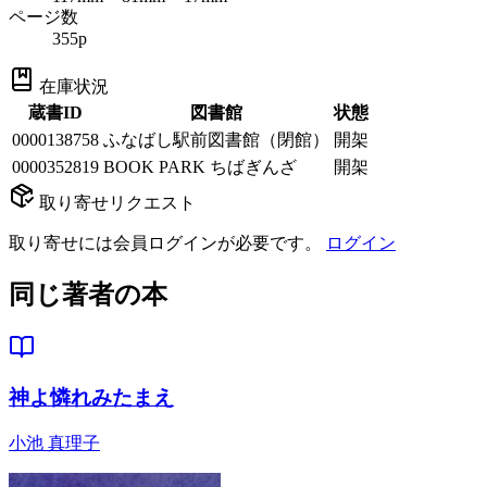
ページ数
355p
在庫状況
蔵書ID
図書館
状態
0000138758
ふなばし駅前図書館（閉館）
開架
0000352819
BOOK PARK ちばぎんざ
開架
取り寄せリクエスト
取り寄せには会員ログインが必要です。
ログイン
同じ著者の本
神よ憐れみたまえ
小池 真理子