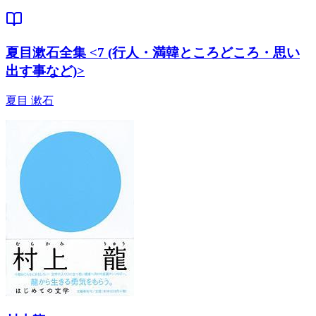
夏目漱石全集 <7 (行人・満韓ところどころ・思い
出す事など)>
夏目 漱石