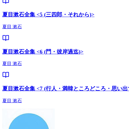
夏目漱石全集 <5 (三四郎・それから)>
夏目 漱石
夏目漱石全集 <6 (門・彼岸過迄)>
夏目 漱石
夏目漱石全集 <7 (行人・満韓ところどころ・思い出
夏目 漱石