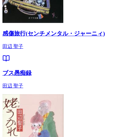
感傷旅行(センチメンタル・ジャーニィ)
田辺 聖子
ブス愚痴録
田辺 聖子