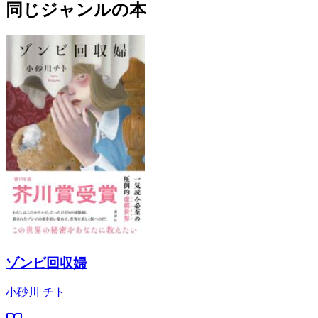
同じジャンルの本
ゾンビ回収婦
小砂川 チト