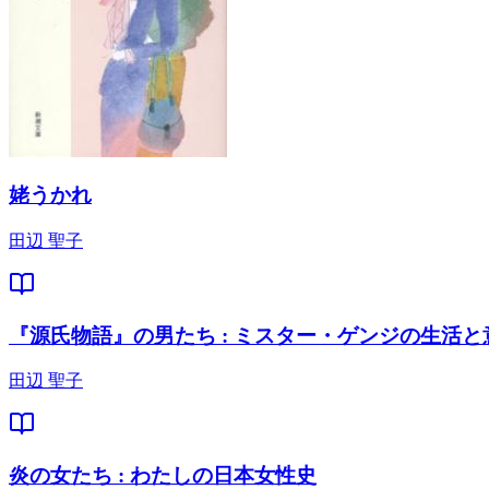
姥うかれ
田辺 聖子
『源氏物語』の男たち : ミスター・ゲンジの生活と
田辺 聖子
炎の女たち : わたしの日本女性史