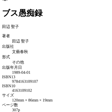
ブス愚痴録
田辺 聖子
著者
田辺 聖子
出版社
文藝春秋
形式
その他
出版年月日
1989-04-01
ISBN13
9784163109107
ISBN10
4163109102
サイズ
120mm × 86mm × 19mm
ページ数
307p