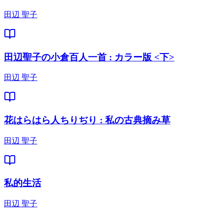
田辺 聖子
田辺聖子の小倉百人一首 : カラー版 <下>
田辺 聖子
花はらはら人ちりぢり : 私の古典摘み草
田辺 聖子
私的生活
田辺 聖子