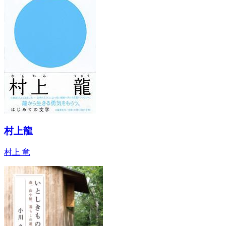
村上龍
村上 竜