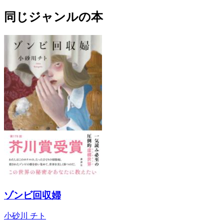
同じジャンルの本
ゾンビ回収婦
小砂川 チト