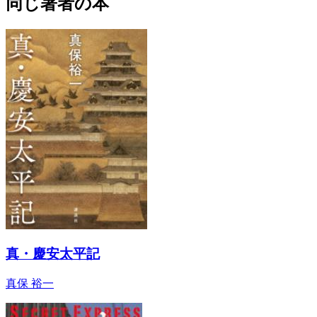
同じ著者の本
真・慶安太平記
真保 裕一