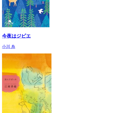
今夜はジビエ
小川 糸