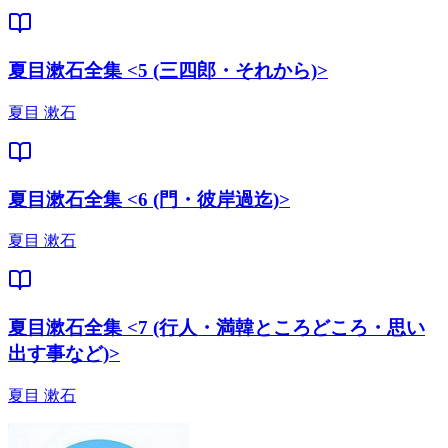
夏目漱石全集 <5 (三四郎・それから)>
夏目 漱石
夏目漱石全集 <6 (門・彼岸過迄)>
夏目 漱石
夏目漱石全集 <7 (行人・満韓ところどころ・思い
出す事など)>
夏目 漱石