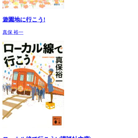
遊園地に行こう!
真保 裕一