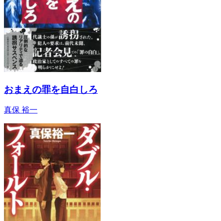
おまえの罪を自白しろ
真保 裕一