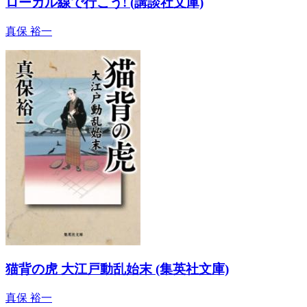
ローカル線で行こう! (講談社文庫)
真保 裕一
猫背の虎 大江戸動乱始末 (集英社文庫)
真保 裕一