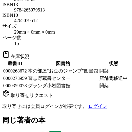
ISBN13
9784265079513
ISBN10
4265079512
サイズ
29mm × 0mm × 0mm
ページ数
1p
在庫状況
蔵書ID
図書館
状態
0000268672
本の部屋"お豆のジャンプ"図書館
開架
0000278959
習志野蔵書センター
店舗間移送中
0000359078
グランダ小岩図書館
開架
取り寄せリクエスト
取り寄せには会員ログインが必要です。
ログイン
同じ著者の本