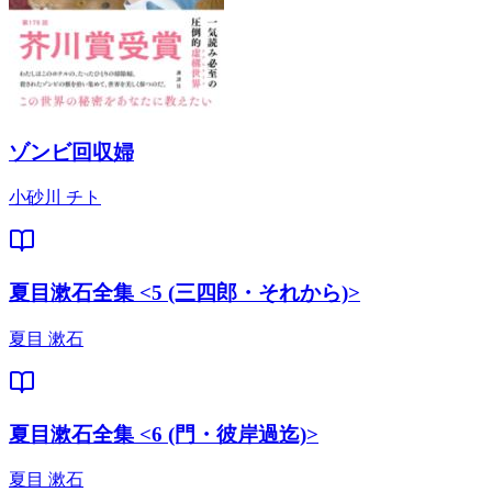
ゾンビ回収婦
小砂川 チト
夏目漱石全集 <5 (三四郎・それから)>
夏目 漱石
夏目漱石全集 <6 (門・彼岸過迄)>
夏目 漱石