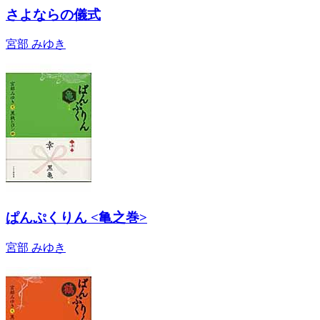
さよならの儀式
宮部 みゆき
ぱんぷくりん <亀之巻>
宮部 みゆき