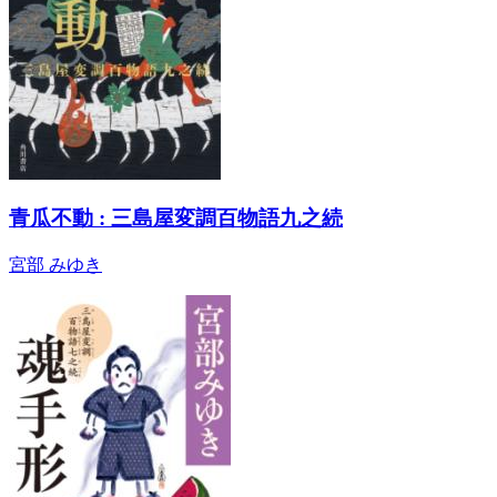
青瓜不動 : 三島屋変調百物語九之続
宮部 みゆき