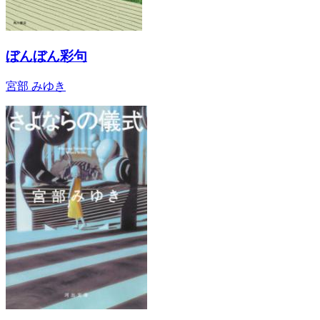
ぼんぼん彩句
宮部 みゆき