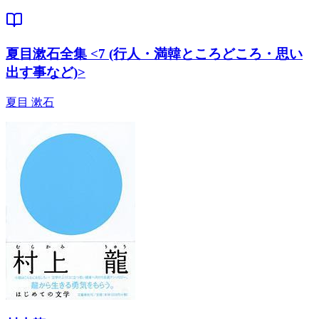
夏目漱石全集 <7 (行人・満韓ところどころ・思い
出す事など)>
夏目 漱石