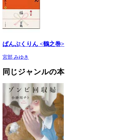
ぱんぷくりん <鶴之巻>
宮部 みゆき
同じジャンルの本