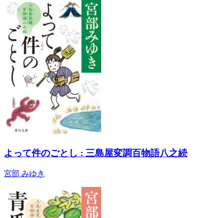
よって件のごとし : 三島屋変調百物語八之続
宮部 みゆき