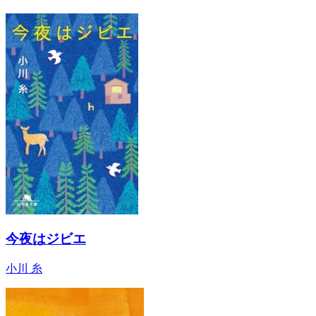
今夜はジビエ
小川 糸