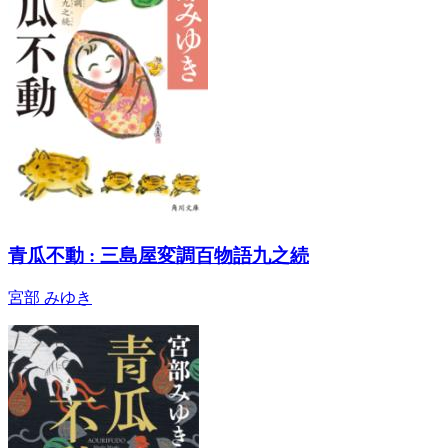
青瓜不動 : 三島屋変調百物語九之続
宮部 みゆき