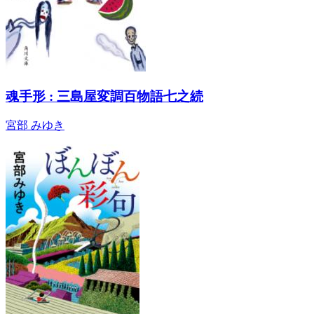
魂手形 : 三島屋変調百物語七之続
宮部 みゆき