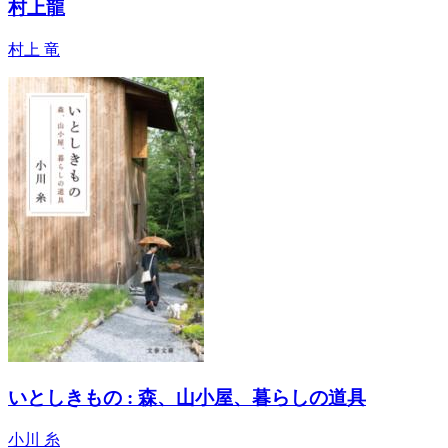
村上龍
村上 竜
いとしきもの : 森、山小屋、暮らしの道具
小川 糸