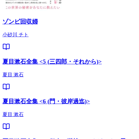
ゾンビ回収婦
小砂川 チト
夏目漱石全集 <5 (三四郎・それから)>
夏目 漱石
夏目漱石全集 <6 (門・彼岸過迄)>
夏目 漱石