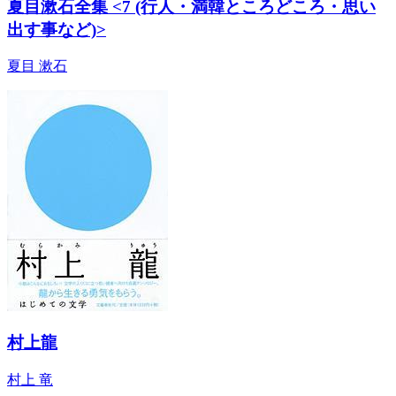
夏目漱石全集 <7 (行人・満韓ところどころ・思い
出す事など)>
夏目 漱石
村上龍
村上 竜