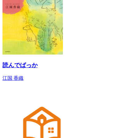
読んでばっか
江国 香織