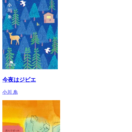
今夜はジビエ
小川 糸