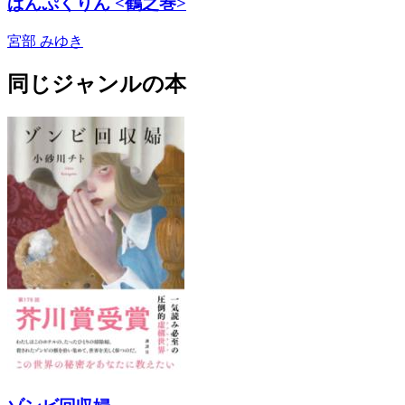
ぱんぷくりん <鶴之巻>
宮部 みゆき
同じジャンルの本