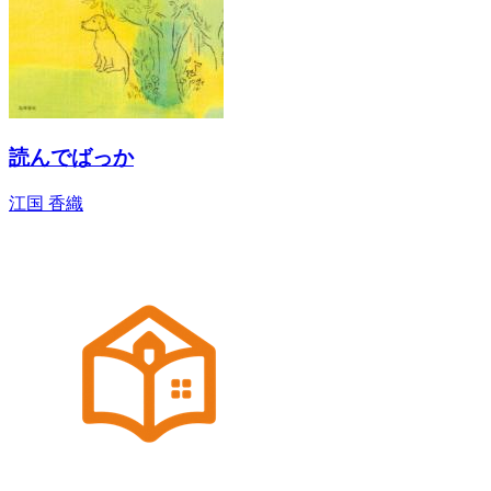
読んでばっか
江国 香織