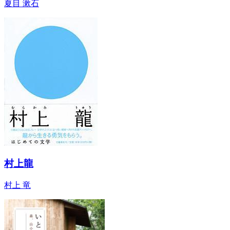
夏目 漱石
村上龍
村上 竜