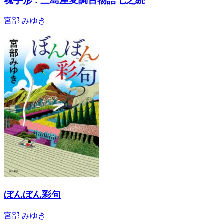
魂手形 : 三島屋変調百物語七之続
宮部 みゆき
ぼんぼん彩句
宮部 みゆき