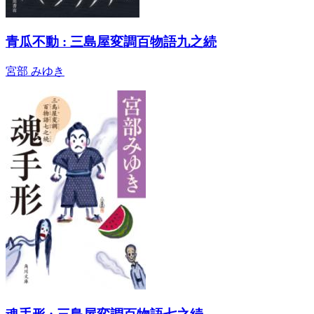
青瓜不動 : 三島屋変調百物語九之続
宮部 みゆき