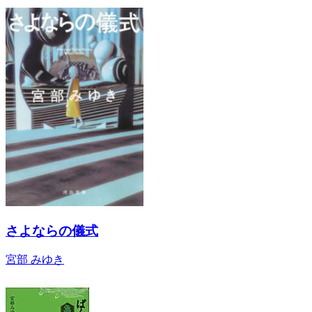
さよならの儀式
宮部 みゆき