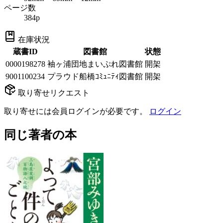
ページ数
384p
在庫状況
蔵書ID
図書館
状態
0000198278
袖ヶ浦団地まいぷれ図書館
開架
9001100234
プラウド船橋ｺﾐｭﾆﾃｨ図書館
開架
取り寄せリクエスト
取り寄せには会員ログインが必要です。
ログイン
同じ著者の本