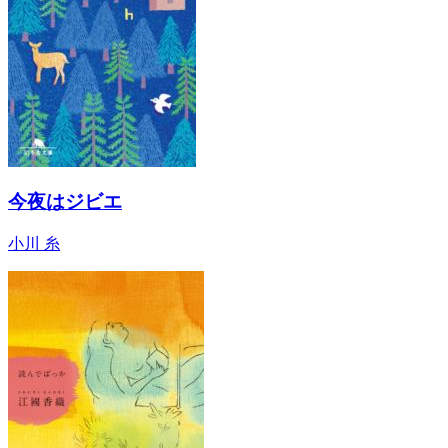
今夜はジビエ
小川 糸