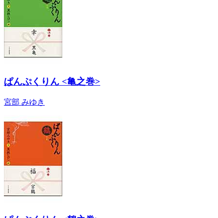
ぱんぷくりん <亀之巻>
宮部 みゆき