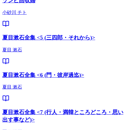
ゾンビ回収婦
小砂川 チト
夏目漱石全集 <5 (三四郎・それから)>
夏目 漱石
夏目漱石全集 <6 (門・彼岸過迄)>
夏目 漱石
夏目漱石全集 <7 (行人・満韓ところどころ・思い
出す事など)>