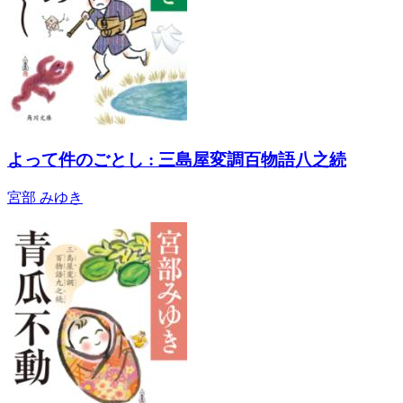
よって件のごとし : 三島屋変調百物語八之続
宮部 みゆき