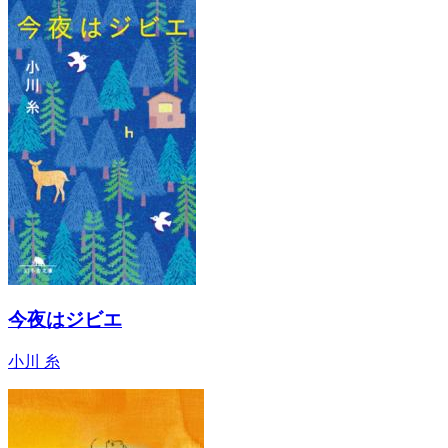
今夜はジビエ
小川 糸