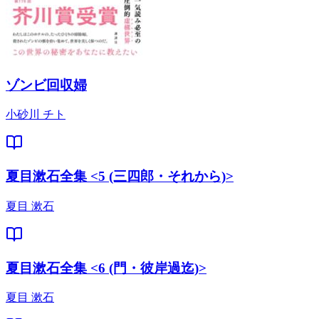
ゾンビ回収婦
小砂川 チト
夏目漱石全集 <5 (三四郎・それから)>
夏目 漱石
夏目漱石全集 <6 (門・彼岸過迄)>
夏目 漱石