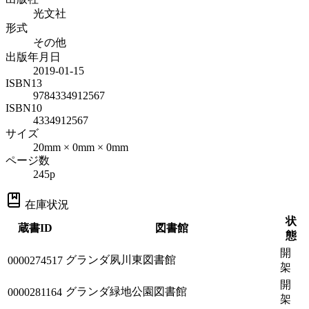
光文社
形式
その他
出版年月日
2019-01-15
ISBN13
9784334912567
ISBN10
4334912567
サイズ
20mm × 0mm × 0mm
ページ数
245p
在庫状況
状
蔵書ID
図書館
態
開
グランダ夙川東図書館
0000274517
架
開
グランダ緑地公園図書館
0000281164
架