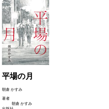
平場の月
朝倉 かすみ
著者
朝倉 かすみ
出版社