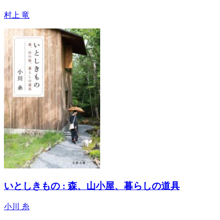
村上 竜
いとしきもの : 森、山小屋、暮らしの道具
小川 糸