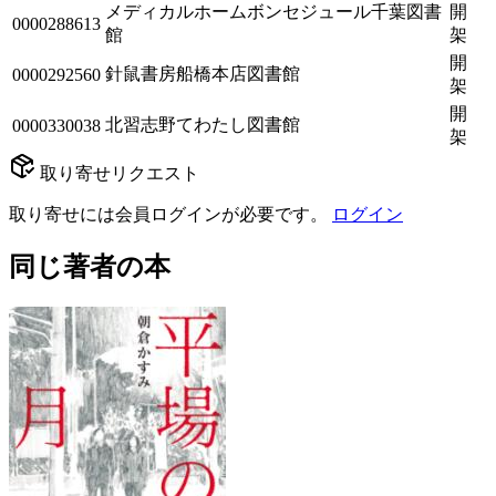
メディカルホームボンセジュール千葉図書
開
0000288613
館
架
開
針鼠書房船橋本店図書館
0000292560
架
開
北習志野てわたし図書館
0000330038
架
取り寄せリクエスト
取り寄せには会員ログインが必要です。
ログイン
同じ著者の本