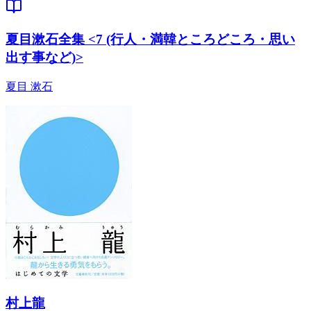
夏目漱石全集 <7 (行人・満韓ところどころ・思い
出す事など)>
夏目 漱石
村上龍