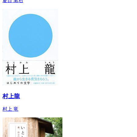
夏目 漱石
村上龍
村上 竜