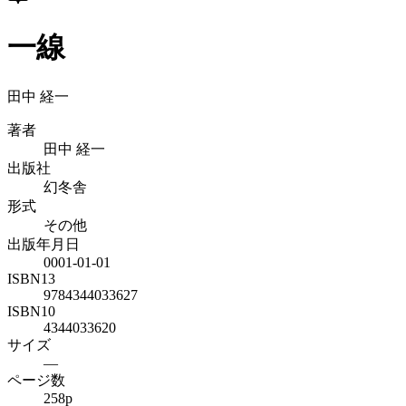
一線
田中 経一
著者
田中 経一
出版社
幻冬舎
形式
その他
出版年月日
0001-01-01
ISBN13
9784344033627
ISBN10
4344033620
サイズ
—
ページ数
258p