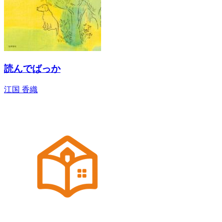
読んでばっか
江国 香織