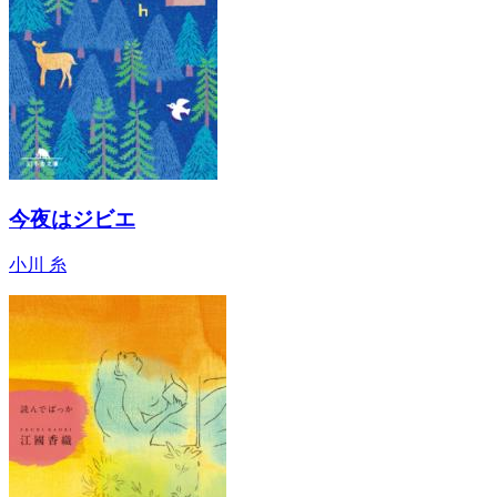
今夜はジビエ
小川 糸