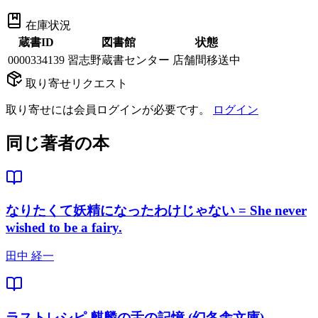
在庫状況
蔵書ID
図書館
状態
0000334139
習志野蔵書センター
店舗間移送中
取り寄せリクエスト
取り寄せには会員ログインが必要です。
ログイン
同じ著者の本
なりたくて妖精になったわけじゃない = She never
wished to be a fairy.
田中 経一
ラストレシピ 麒麟の舌の記憶 (幻冬舎文庫)