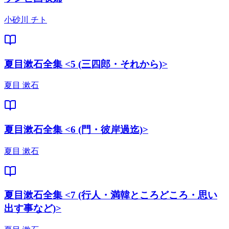
小砂川 チト
夏目漱石全集 <5 (三四郎・それから)>
夏目 漱石
夏目漱石全集 <6 (門・彼岸過迄)>
夏目 漱石
夏目漱石全集 <7 (行人・満韓ところどころ・思い
出す事など)>