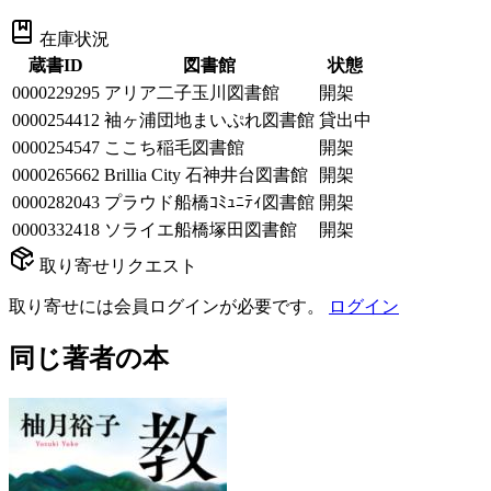
在庫状況
蔵書ID
図書館
状態
0000229295
アリア二子玉川図書館
開架
0000254412
袖ヶ浦団地まいぷれ図書館
貸出中
0000254547
ここち稲毛図書館
開架
0000265662
Brillia City 石神井台図書館
開架
0000282043
プラウド船橋ｺﾐｭﾆﾃｨ図書館
開架
0000332418
ソライエ船橋塚田図書館
開架
取り寄せリクエスト
取り寄せには会員ログインが必要です。
ログイン
同じ著者の本