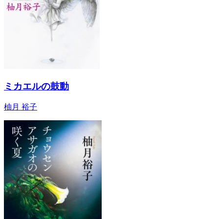
ミカエルの鼓動
柚月 裕子