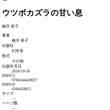
ウツボカズラの甘い息
柚月 裕子
著者
柚月 裕子
出版社
幻冬舎
形式
その他
出版年月日
2018-10-30
ISBN13
9784344428027
ISBN10
4344428021
サイズ
—
ページ数
—