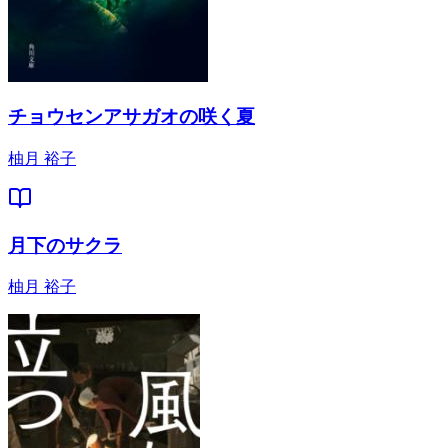
チョウセンアサガオの咲く夏
柚月 裕子
月下のサクラ
柚月 裕子