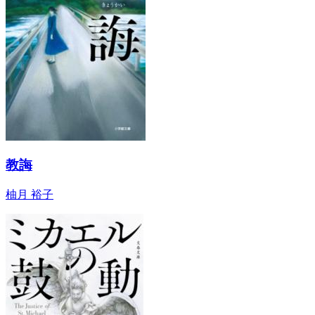
教誨
柚月 裕子