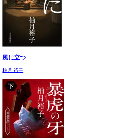
風に立つ
柚月 裕子