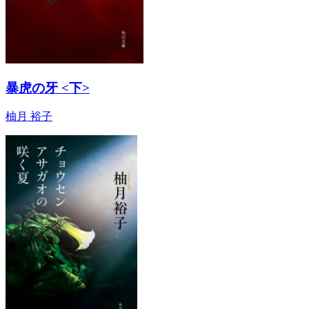
暴虎の牙 <下>
柚月 裕子