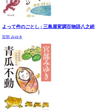
よって件のごとし : 三島屋変調百物語八之続
宮部 みゆき