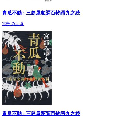
青瓜不動 : 三島屋変調百物語九之続
宮部 みゆき
青瓜不動 : 三島屋変調百物語九之続