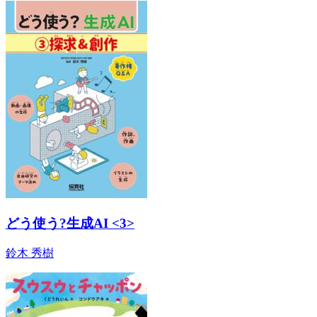
どう使う?生成AI <3>
鈴木 秀樹