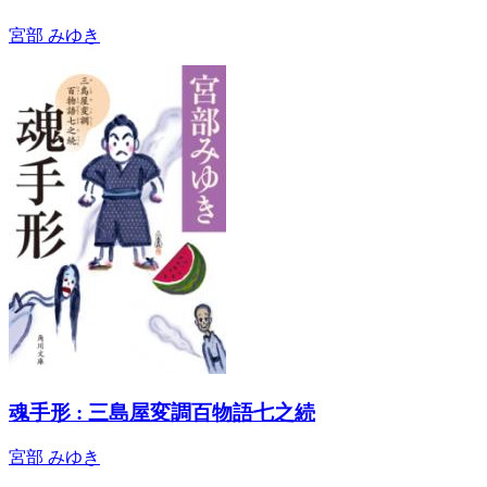
宮部 みゆき
魂手形 : 三島屋変調百物語七之続
宮部 みゆき