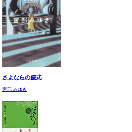
さよならの儀式
宮部 みゆき