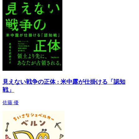
見えない戦争の正体 : 米中露が仕掛ける「認知
戦」
佐藤 優