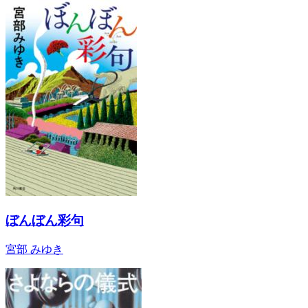
ぼんぼん彩句
宮部 みゆき