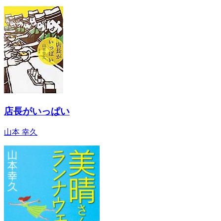
店長がいっぱい
山本 幸久