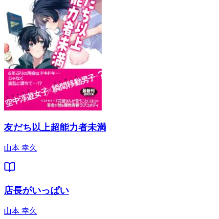
友だち以上超能力者未満
山本 幸久
店長がいっぱい
山本 幸久