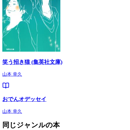
笑う招き猫 (集英社文庫)
山本 幸久
おでんオデッセイ
山本 幸久
同じジャンルの本