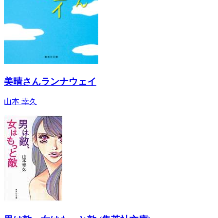
美晴さんランナウェイ
山本 幸久