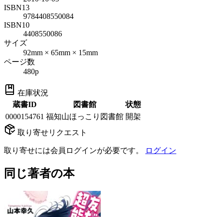
ISBN13
9784408550084
ISBN10
4408550086
サイズ
92mm × 65mm × 15mm
ページ数
480p
在庫状況
蔵書ID
図書館
状態
0000154761
福知山ほっこり図書館
開架
取り寄せリクエスト
取り寄せには会員ログインが必要です。
ログイン
同じ著者の本