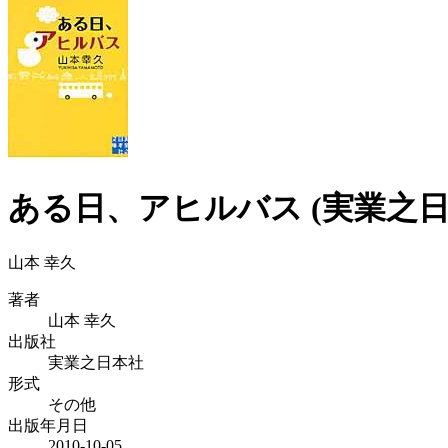
ある日、アヒルバス (実業之日
山本 幸久
著者
山本 幸久
出版社
実業之日本社
形式
その他
出版年月日
2010-10-05