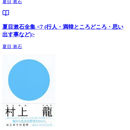
夏目 漱石
夏目漱石全集 <7 (行人・満韓ところどころ・思い
出す事など)>
夏目 漱石