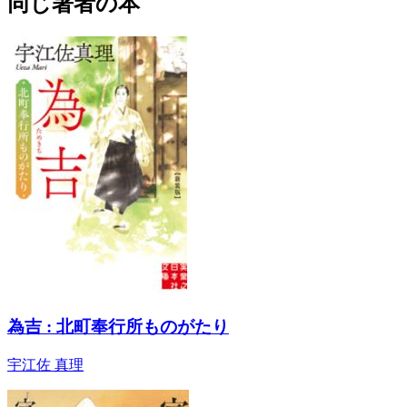
同じ著者の本
為吉 : 北町奉行所ものがたり
宇江佐 真理