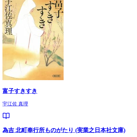
富子すきすき
宇江佐 真理
為吉 北町奉行所ものがたり (実業之日本社文庫)