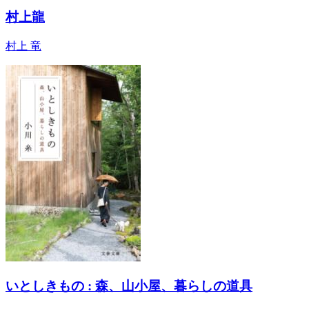
村上龍
村上 竜
いとしきもの : 森、山小屋、暮らしの道具