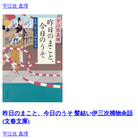
宇江佐 真理
昨日のまこと、今日のうそ 髪結い伊三次捕物余話
(文春文庫)
宇江佐 真理