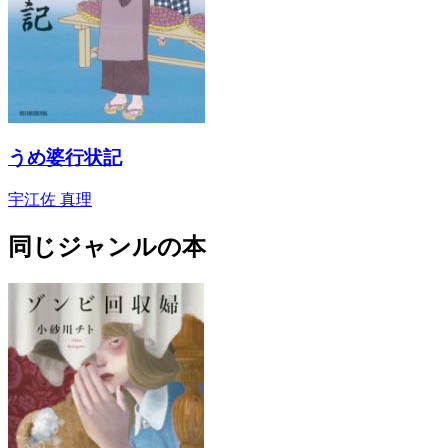
うめ婆行状記
宇江佐 真理
同じジャンルの本