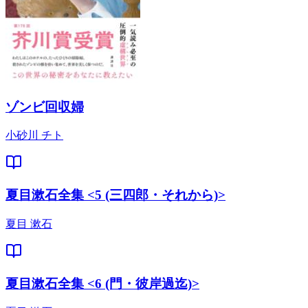
ゾンビ回収婦
小砂川 チト
夏目漱石全集 <5 (三四郎・それから)>
夏目 漱石
夏目漱石全集 <6 (門・彼岸過迄)>