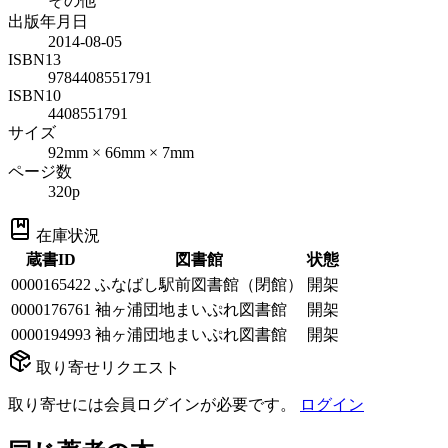
その他
出版年月日
2014-08-05
ISBN13
9784408551791
ISBN10
4408551791
サイズ
92mm × 66mm × 7mm
ページ数
320p
在庫状況
蔵書ID
図書館
状態
0000165422
ふなばし駅前図書館（閉館）
開架
0000176761
袖ヶ浦団地まいぷれ図書館
開架
0000194993
袖ヶ浦団地まいぷれ図書館
開架
取り寄せリクエスト
取り寄せには会員ログインが必要です。
ログイン