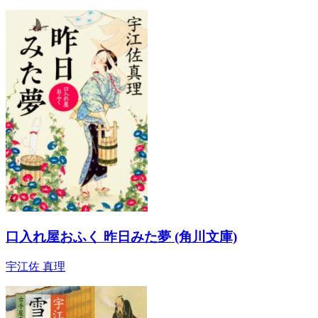
口入れ屋おふく 昨日みた夢 (角川文庫)
宇江佐 真理