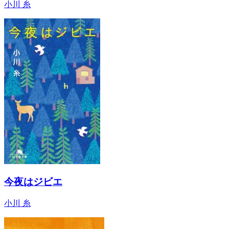
小川 糸
今夜はジビエ
小川 糸