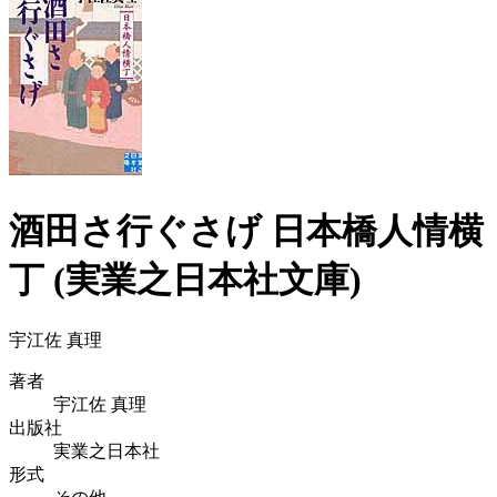
酒田さ行ぐさげ 日本橋人情横
丁 (実業之日本社文庫)
宇江佐 真理
著者
宇江佐 真理
出版社
実業之日本社
形式