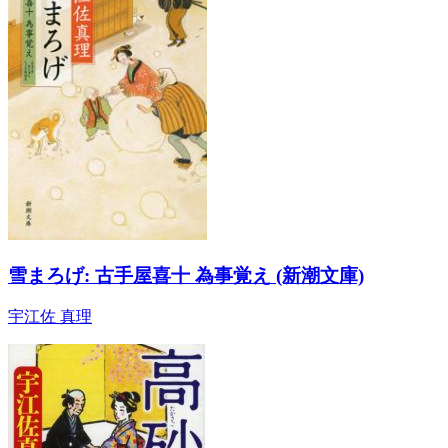
雪まろげ: 古手屋喜十 為事覚え (新潮文庫)
宇江佐 真理