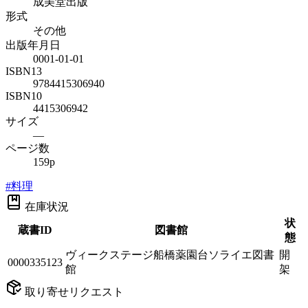
成美堂出版
形式
その他
出版年月日
0001-01-01
ISBN13
9784415306940
ISBN10
4415306942
サイズ
—
ページ数
159p
#
料理
在庫状況
状
蔵書ID
図書館
態
ヴィークステージ船橋薬園台ソライエ図書
開
0000335123
館
架
取り寄せリクエスト