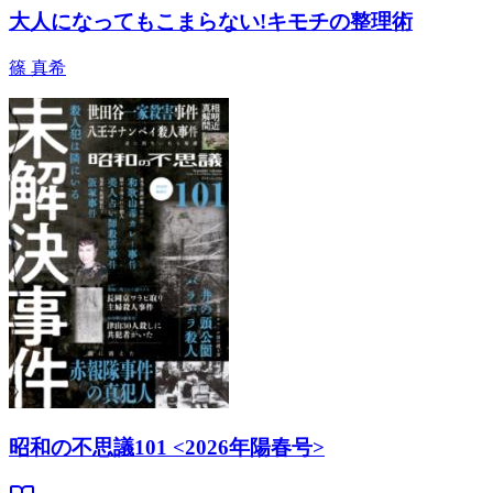
大人になってもこまらない!キモチの整理術
篠 真希
昭和の不思議101 <2026年陽春号>