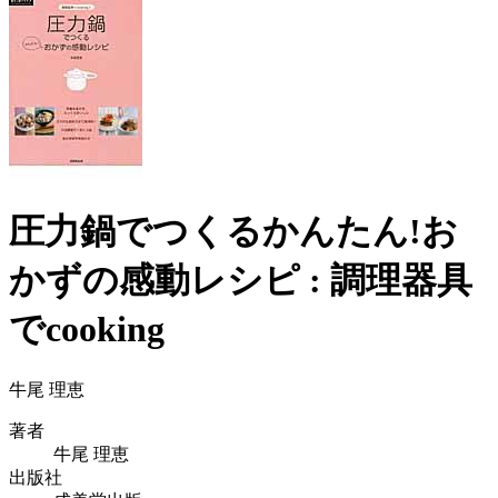
圧力鍋でつくるかんたん!お
かずの感動レシピ : 調理器具
でcooking
牛尾 理恵
著者
牛尾 理恵
出版社