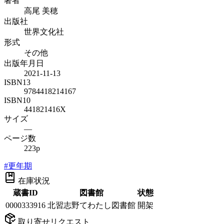
著者
高尾 美穂
出版社
世界文化社
形式
その他
出版年月日
2021-11-13
ISBN13
9784418214167
ISBN10
441821416X
サイズ
—
ページ数
223p
#
更年期
在庫状況
蔵書ID
図書館
状態
0000333916
北習志野てわたし図書館
開架
取り寄せリクエスト