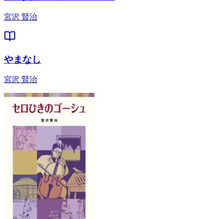
宮沢 賢治
やまなし
宮沢 賢治