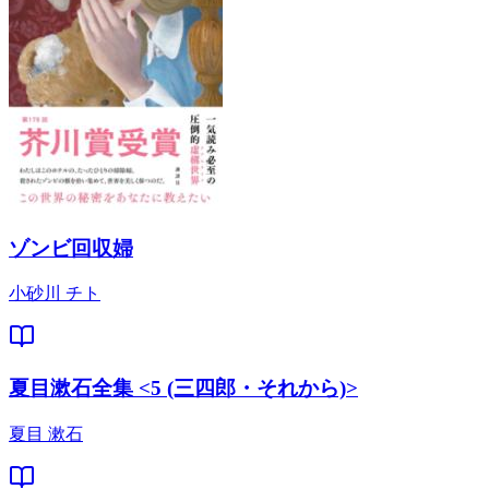
ゾンビ回収婦
小砂川 チト
夏目漱石全集 <5 (三四郎・それから)>
夏目 漱石