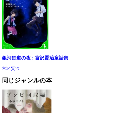
銀河鉄道の夜 : 宮沢賢治童話集
宮沢 賢治
同じジャンルの本