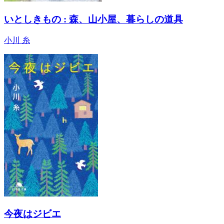
いとしきもの : 森、山小屋、暮らしの道具
小川 糸
今夜はジビエ