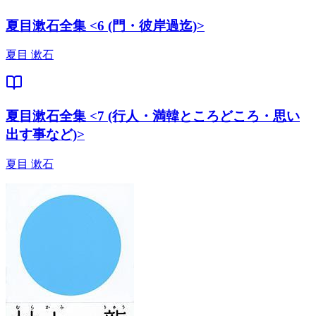
夏目漱石全集 <6 (門・彼岸過迄)>
夏目 漱石
夏目漱石全集 <7 (行人・満韓ところどころ・思い
出す事など)>
夏目 漱石