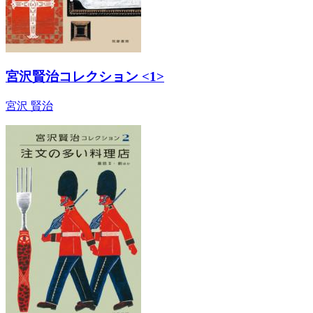
宮沢賢治コレクション <1>
宮沢 賢治