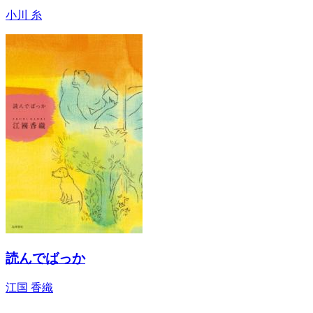
小川 糸
読んでばっか
江国 香織