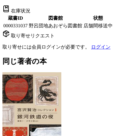
在庫状況
蔵書ID
図書館
状態
0000331037
野呂団地あおぞら図書館
店舗間移送中
取り寄せリクエスト
取り寄せには会員ログインが必要です。
ログイン
同じ著者の本