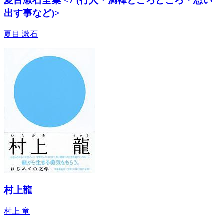
夏目漱石全集 <7 (行人・満韓ところどころ・思い
出す事など)>
夏目 漱石
村上龍
村上 竜