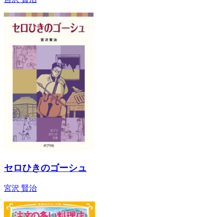
セロひきのゴーシュ
宮沢 賢治