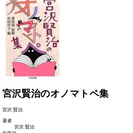
宮沢賢治のオノマトペ集
宮沢 賢治
著者
宮沢 賢治