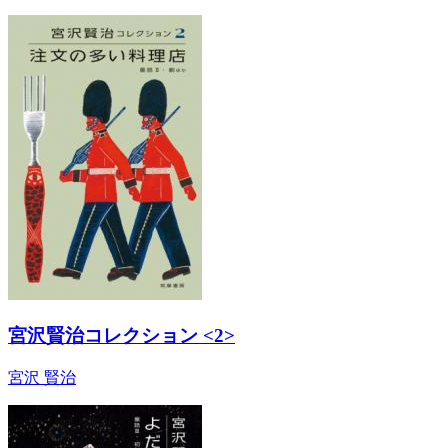
宮沢賢治コレクション <2>
宮沢 賢治