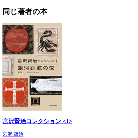
同じ著者の本
宮沢賢治コレクション <1>
宮沢 賢治