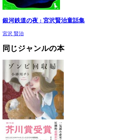
銀河鉄道の夜 : 宮沢賢治童話集
宮沢 賢治
同じジャンルの本