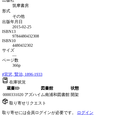
出版社
筑摩書房
形式
その他
出版年月日
2015-02-25
ISBN13
9784480432308
ISBN10
4480432302
サイズ
—
ページ数
366p
#
宮沢, 賢治, 1896-1933
在庫状況
蔵書ID
図書館
状態
0000331020
アズハイム南浦和図書館
開架
取り寄せリクエスト
取り寄せには会員ログインが必要です。
ログイン