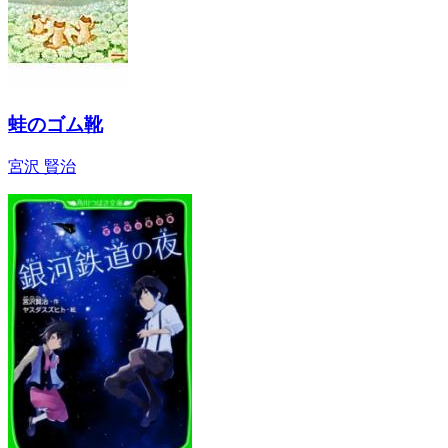
蛙のゴム靴
宮沢 賢治