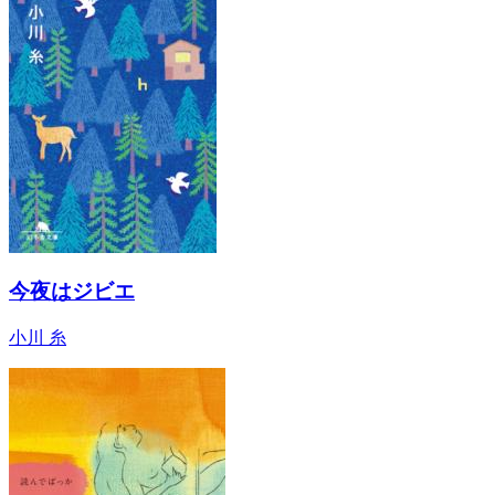
今夜はジビエ
小川 糸