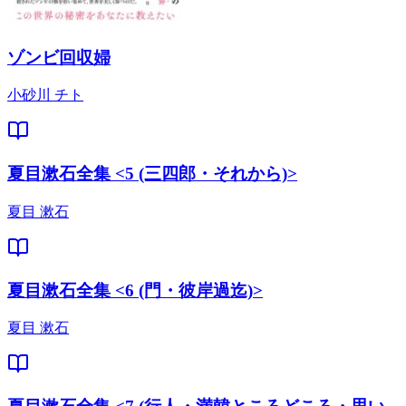
ゾンビ回収婦
小砂川 チト
夏目漱石全集 <5 (三四郎・それから)>
夏目 漱石
夏目漱石全集 <6 (門・彼岸過迄)>
夏目 漱石