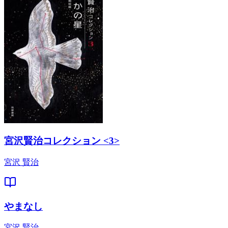
宮沢賢治コレクション <3>
宮沢 賢治
やまなし
宮沢 賢治