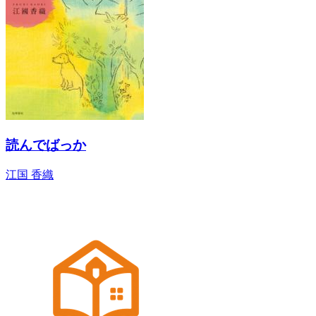
読んでばっか
江国 香織