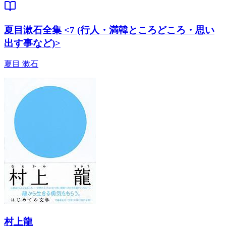
夏目漱石全集 <7 (行人・満韓ところどころ・思い
出す事など)>
夏目 漱石
村上龍