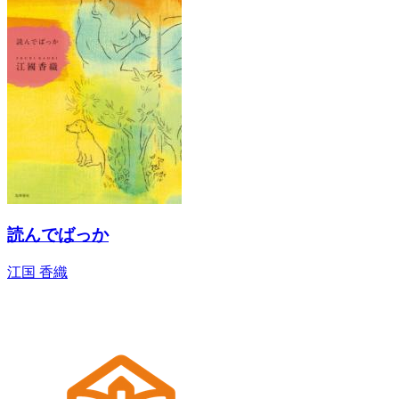
読んでばっか
江国 香織