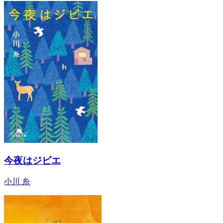
今夜はジビエ
小川 糸