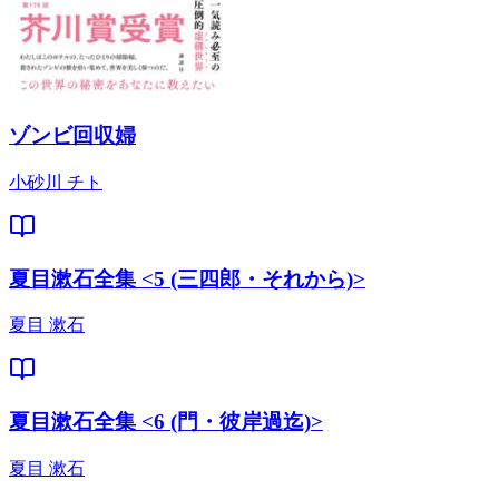
ゾンビ回収婦
小砂川 チト
夏目漱石全集 <5 (三四郎・それから)>
夏目 漱石
夏目漱石全集 <6 (門・彼岸過迄)>
夏目 漱石