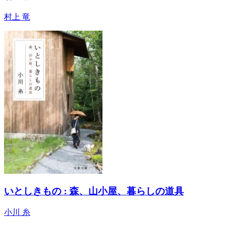
村上 竜
いとしきもの : 森、山小屋、暮らしの道具
小川 糸