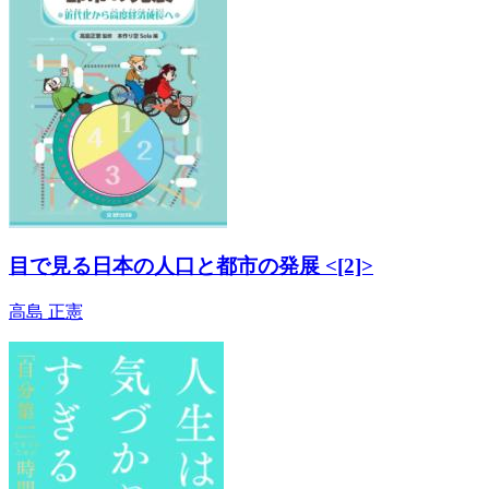
目で見る日本の人口と都市の発展 <[2]>
高島 正憲