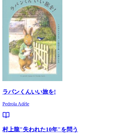
ラパンくんいい旅を!
Pedrola Adèle
村上龍"失われた10年"を問う