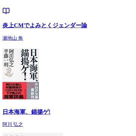
炎上CMでよみとくジェンダー論
瀬地山 角
日本海軍、錨揚ゲ!
阿川 弘之