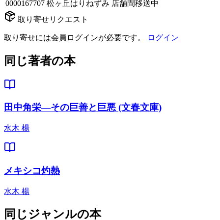
0000167707
松ヶ丘はりねずみ
店舗間移送中
取り寄せリクエスト
取り寄せには会員ログインが必要です。
ログイン
同じ著者の本
田中角栄―その巨善と巨悪 (文春文庫)
水木 楊
メキシコ灼熱
水木 楊
同じジャンルの本