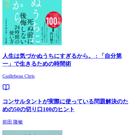
人生は気づかぬうちにすぎるから。 : 「自分第
一」で生きるための時間術
Guillebeau Chris
コンサルタントが実際に使っている問題解決のた
めの50の切り口100のヒント
前田 隆敏