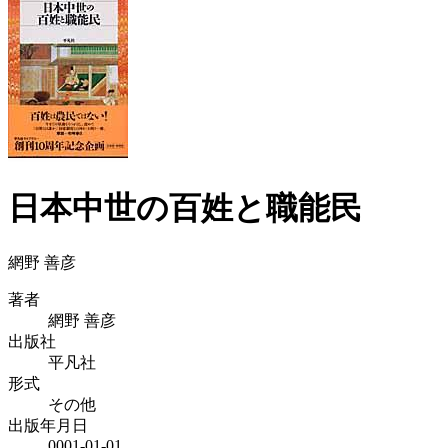
日本中世の百姓と職能民
網野 善彦
著者
網野 善彦
出版社
平凡社
形式
その他
出版年月日
0001-01-01