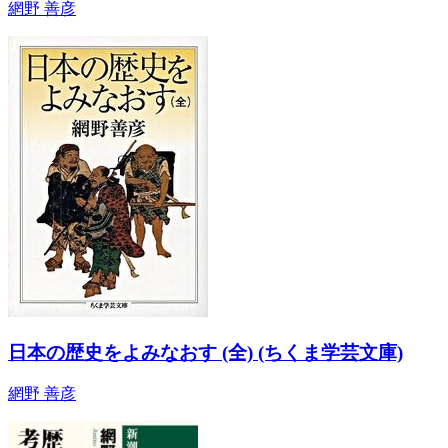
網野 善彦
日本の歴史をよみなおす (全) (ちくま学芸文庫)
網野 善彦