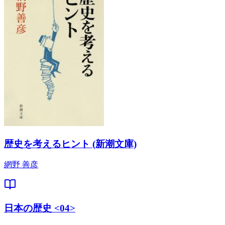
歴史を考えるヒント (新潮文庫)
網野 善彦
日本の歴史 <04>