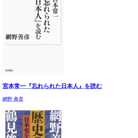
宮本常一『忘れられた日本人』を読む
網野 善彦