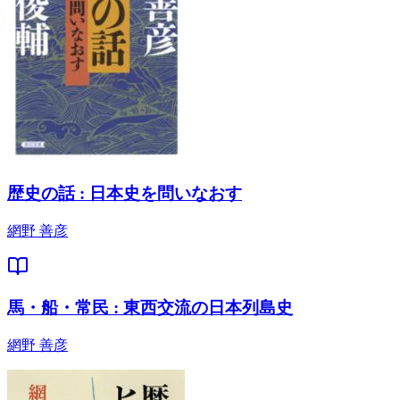
歴史の話 : 日本史を問いなおす
網野 善彦
馬・船・常民 : 東西交流の日本列島史
網野 善彦