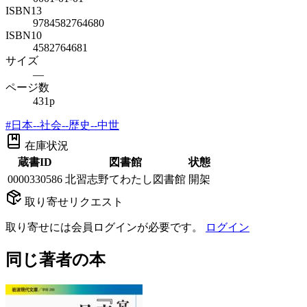
ISBN13
9784582764680
ISBN10
4582764681
サイズ
—
ページ数
431p
#
日本--社会--歴史--中世
在庫状況
蔵書ID
図書館
状態
0000330586
北習志野てわたし図書館
開架
取り寄せリクエスト
取り寄せには会員ログインが必要です。
ログイン
同じ著者の本