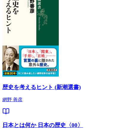
歴史を考えるヒント (新潮選書)
網野 善彦
日本とは何か 日本の歴史〈00〉