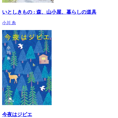
いとしきもの : 森、山小屋、暮らしの道具
小川 糸
今夜はジビエ