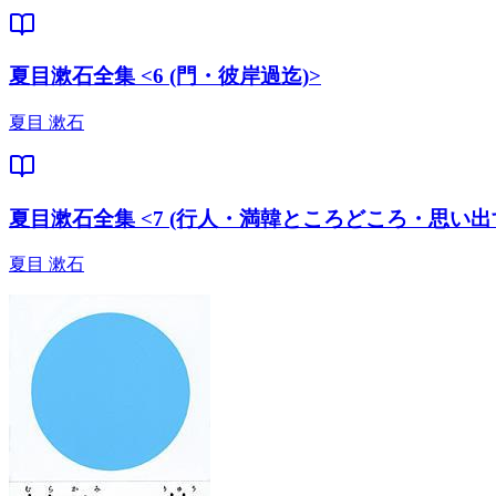
夏目漱石全集 <6 (門・彼岸過迄)>
夏目 漱石
夏目漱石全集 <7 (行人・満韓ところどころ・思い出
夏目 漱石