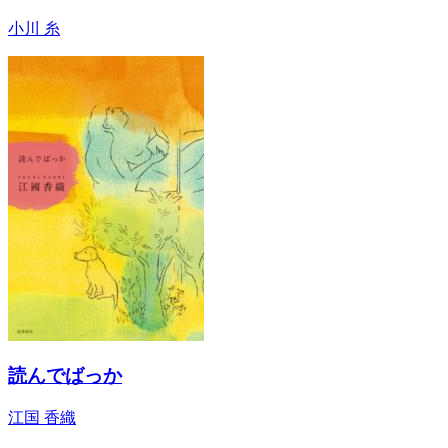
小川 糸
読んでばっか
江国 香織