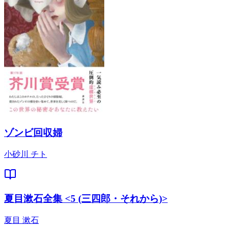
ゾンビ回収婦
小砂川 チト
夏目漱石全集 <5 (三四郎・それから)>
夏目 漱石