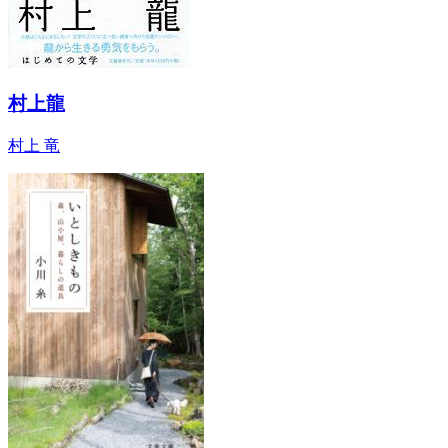
村上龍
村上 竜