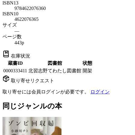
ISBN13
9784622076360
ISBN10
4622076365
サイズ
—
ページ数
443p
在庫状況
蔵書ID
図書館
状態
0000333411
北習志野てわたし図書館
開架
取り寄せリクエスト
取り寄せには会員ログインが必要です。
ログイン
同じジャンルの本