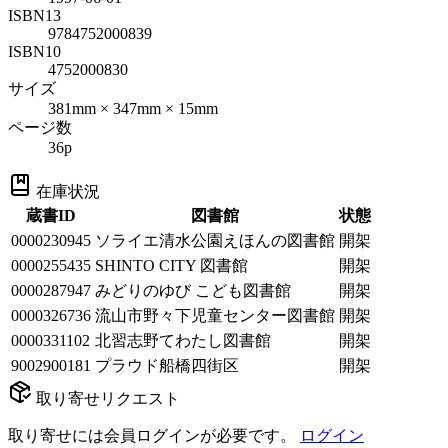
ISBN13
9784752000839
ISBN10
4752000830
サイズ
381mm × 347mm × 15mm
ページ数
36p
在庫状況
蔵書ID
図書館
状態
0000230945
ソライエ清水公園えほんの図書館
開架
0000255435
SHINTO CITY 図書館
開架
0000287947
みどりのゆび こども図書館
開架
0000326736
流山市野々下児童センター図書館
開架
0000331102
北習志野てわたし図書館
開架
9002900181
プラウド船橋四街区
開架
取り寄せリクエスト
取り寄せには会員ログインが必要です。
ログイン