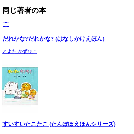
同じ著者の本
だれかな?だれかな? (はなしかけえほん)
とよた かずひこ
すいすいたこたこ (たんぽぽえほんシリーズ)