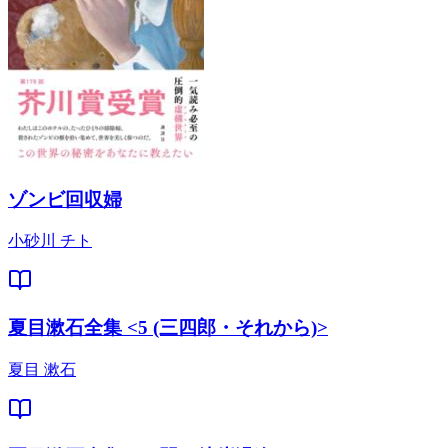
ゾンビ回収婦
小砂川 チト
夏目漱石全集 <5 (三四郎・それから)>
夏目 漱石