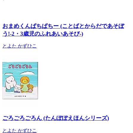
おまめくんぱちぱちー (ことばとからだであそぼ
う!-2・3歳児のふれあいあそび-)
とよた かずひこ
ごろごろごろん (たんぽぽえほんシリーズ)
とよた かずひこ