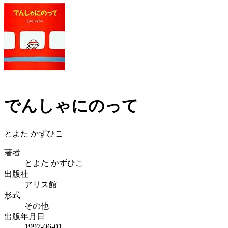
でんしゃにのって
とよた かずひこ
著者
とよた かずひこ
出版社
アリス館
形式
その他
出版年月日
1997-06-01