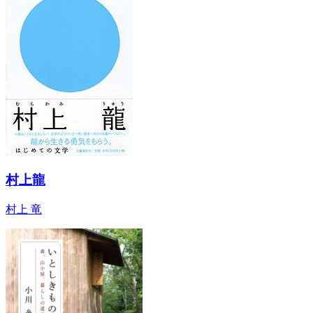
村上龍
村上 竜