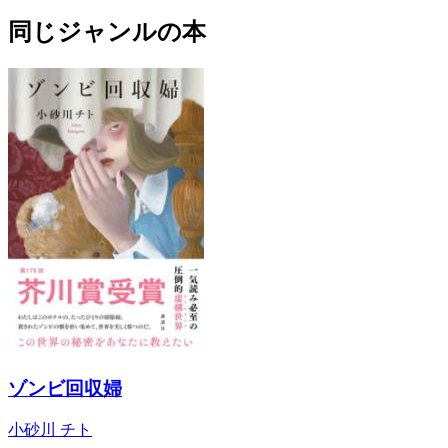
同じジャンルの本
ゾンビ回収婦
小砂川 チト