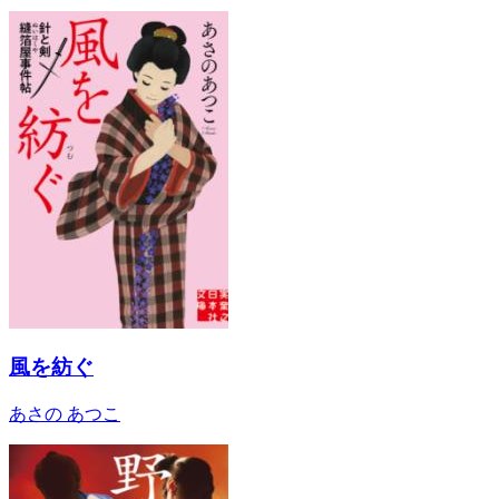
風を紡ぐ
あさの あつこ