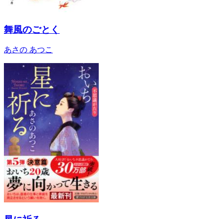
舞風のごとく
あさの あつこ