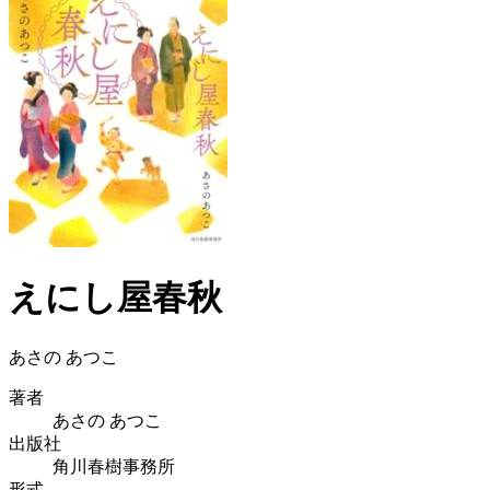
えにし屋春秋
あさの あつこ
著者
あさの あつこ
出版社
角川春樹事務所
形式