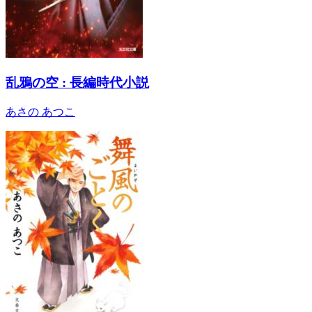
乱鴉の空 : 長編時代小説
あさの あつこ