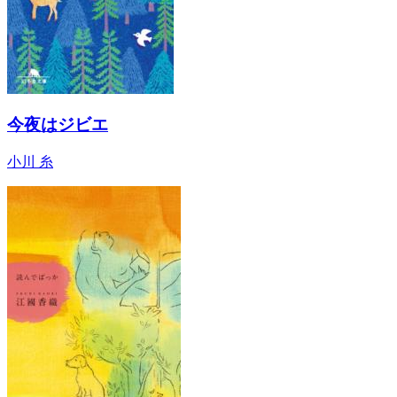
今夜はジビエ
小川 糸