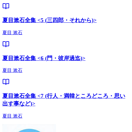
夏目漱石全集 <5 (三四郎・それから)>
夏目 漱石
夏目漱石全集 <6 (門・彼岸過迄)>
夏目 漱石
夏目漱石全集 <7 (行人・満韓ところどころ・思い
出す事など)>
夏目 漱石