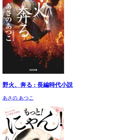
野火、奔る : 長編時代小説
あさの あつこ