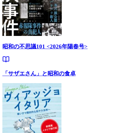
昭和の不思議101 <2026年陽春号>
「サザエさん」と昭和の食卓