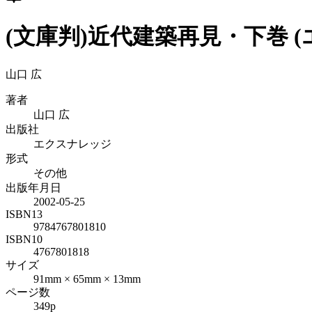
(文庫判)近代建築再見・下巻 
山口 広
著者
山口 広
出版社
エクスナレッジ
形式
その他
出版年月日
2002-05-25
ISBN13
9784767801810
ISBN10
4767801818
サイズ
91mm × 65mm × 13mm
ページ数
349p