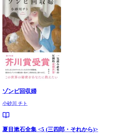
ゾンビ回収婦
小砂川 チト
夏目漱石全集 <5 (三四郎・それから)>