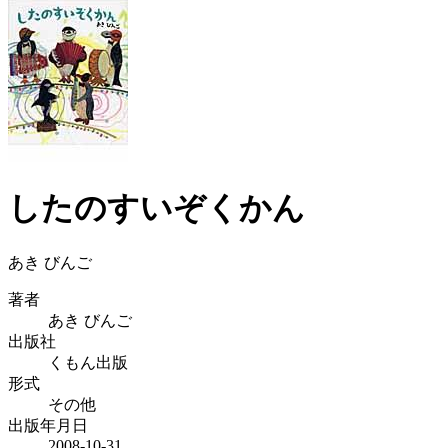
したのすいぞくかん
あき びんご
著者
あき びんご
出版社
くもん出版
形式
その他
出版年月日
2008-10-31