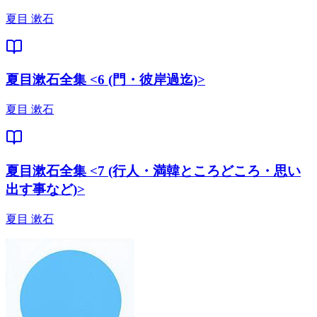
夏目 漱石
夏目漱石全集 <6 (門・彼岸過迄)>
夏目 漱石
夏目漱石全集 <7 (行人・満韓ところどころ・思い
出す事など)>
夏目 漱石