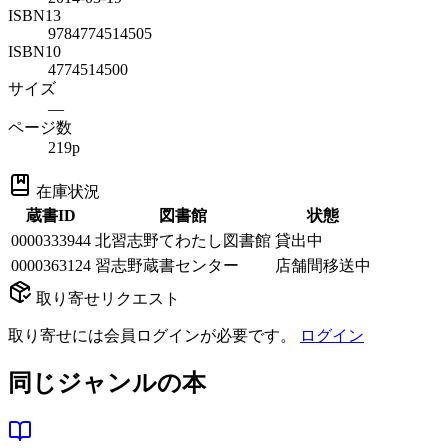
ISBN13
9784774514505
ISBN10
4774514500
サイズ
—
ページ数
219p
在庫状況
蔵書ID
図書館
状態
0000333944
北習志野てわたし図書館
貸出中
0000363124
習志野蔵書センター
店舗間移送中
取り寄せリクエスト
取り寄せには会員ログインが必要です。
ログイン
同じジャンルの本