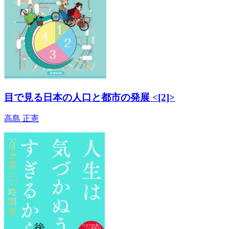
目で見る日本の人口と都市の発展 <[2]>
高島 正憲