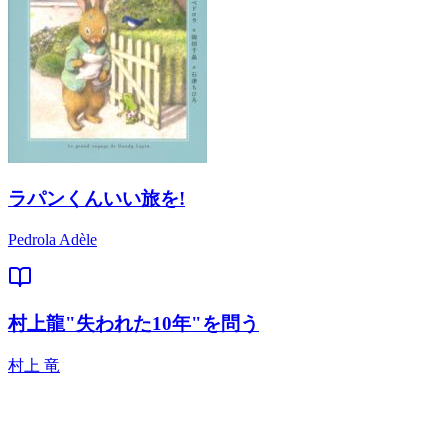
ラパンくんいい旅を!
Pedrola Adèle
村上龍"失われた10年"を問う
村上 竜