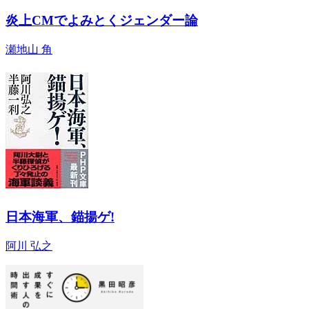
炎上CMでよみとくジェンダー論
瀬地山 角
日本海軍、錨揚ゲ!
阿川 弘之