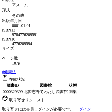
アスコム
形式
その他
出版年月日
0001-01-01
ISBN13
9784776209591
ISBN10
4776209594
サイズ
—
ページ数
187p
#
健康法
在庫状況
蔵書ID
図書館
状態
0000329399
北習志野てわたし図書館
開架
取り寄せリクエスト
取り寄せには会員ログインが必要です。
ログイン