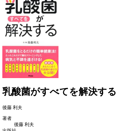
乳酸菌がすべてを解決する
後藤 利夫
著者
後藤 利夫
出版社