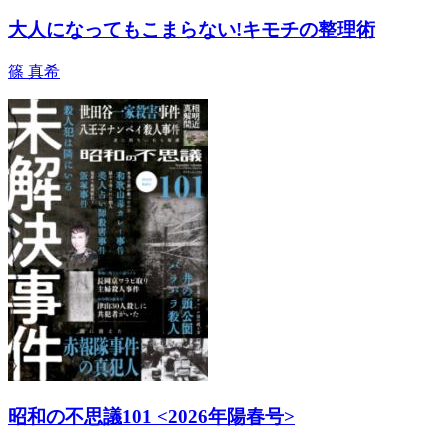
大人になってもこまらない!キモチの整理術
篠 真希
昭和の不思議101 <2026年陽春号>