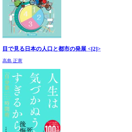
目で見る日本の人口と都市の発展 <[2]>
高島 正憲