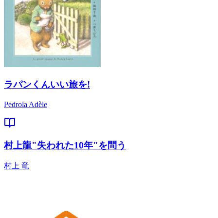
ラパンくんいい旅を!
Pedrola Adèle
村上龍"失われた10年"を問う
村上 竜