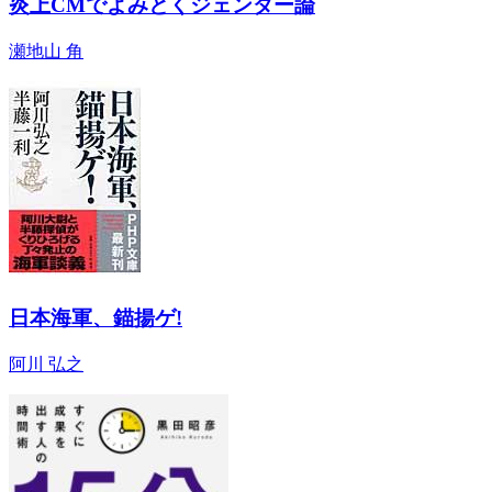
炎上CMでよみとくジェンダー論
瀬地山 角
日本海軍、錨揚ゲ!
阿川 弘之