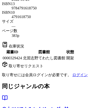
ISBN13
9784791618750
ISBN10
4791618750
サイズ
—
ページ数
383p
在庫状況
蔵書ID
図書館
状態
0000329424
北習志野てわたし図書館
開架
取り寄せリクエスト
取り寄せには会員ログインが必要です。
ログイン
同じジャンルの本