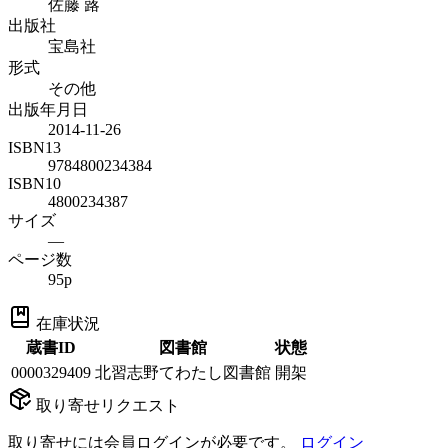
佐藤 蕗
出版社
宝島社
形式
その他
出版年月日
2014-11-26
ISBN13
9784800234384
ISBN10
4800234387
サイズ
—
ページ数
95p
在庫状況
蔵書ID
図書館
状態
0000329409
北習志野てわたし図書館
開架
取り寄せリクエスト
取り寄せには会員ログインが必要です。
ログイン