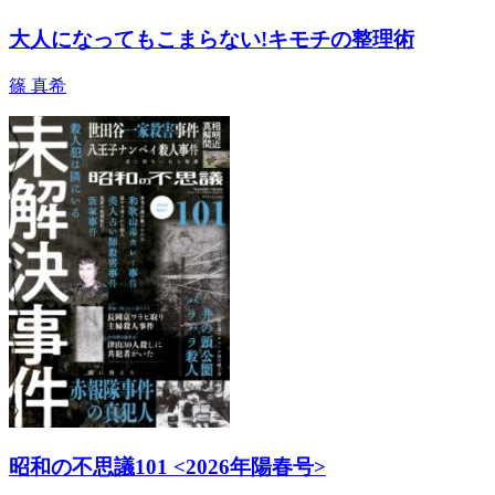
大人になってもこまらない!キモチの整理術
篠 真希
昭和の不思議101 <2026年陽春号>