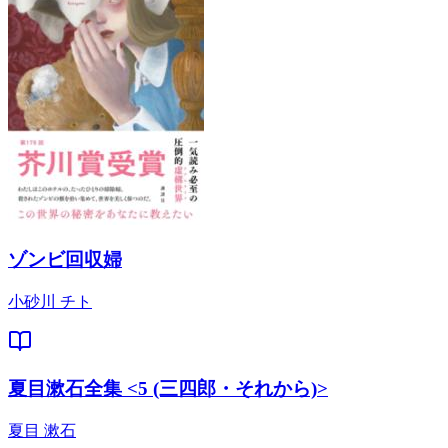
ゾンビ回収婦
小砂川 チト
夏目漱石全集 <5 (三四郎・それから)>
夏目 漱石