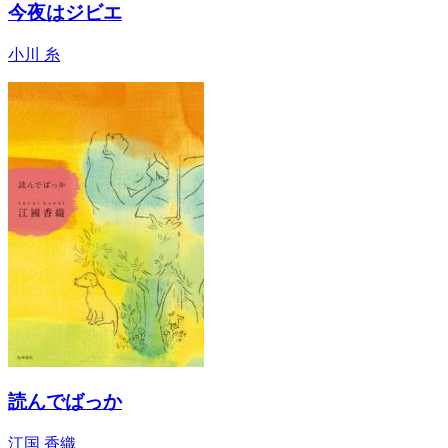
今夜はジビエ
小川 糸
読んでばっか
江国 香織