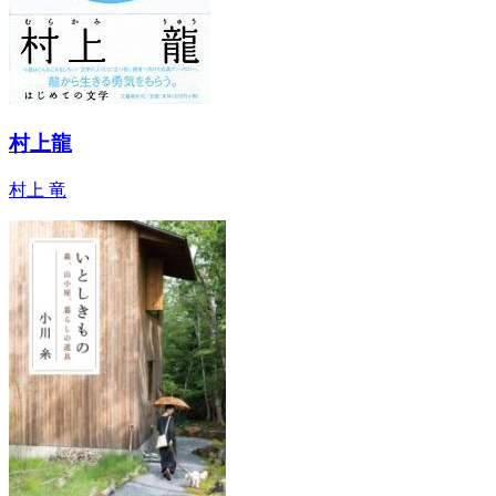
村上龍
村上 竜