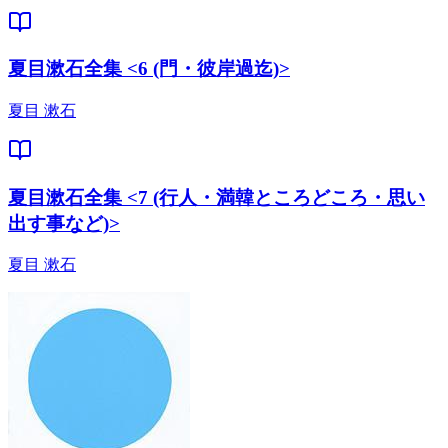
夏目漱石全集 <6 (門・彼岸過迄)>
夏目 漱石
夏目漱石全集 <7 (行人・満韓ところどころ・思い
出す事など)>
夏目 漱石